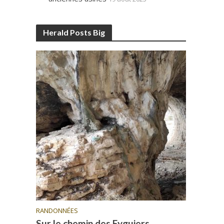
Herald Posts Big
RANDONNÉES
Sur le chemin des Eyguiers