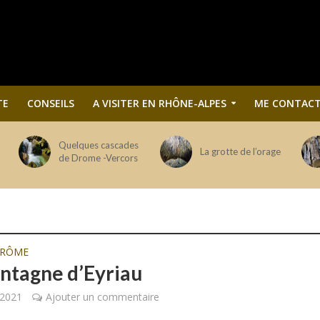
TE
CONSEILS
A VISITER EN RHÔNE-ALPES
ME CONTACT
Quelques cascades
La grotte de l’orage
de Drome -Vercors
DRÔME
ntagne d’Eyriau
 2021
Ajouter un commentaire