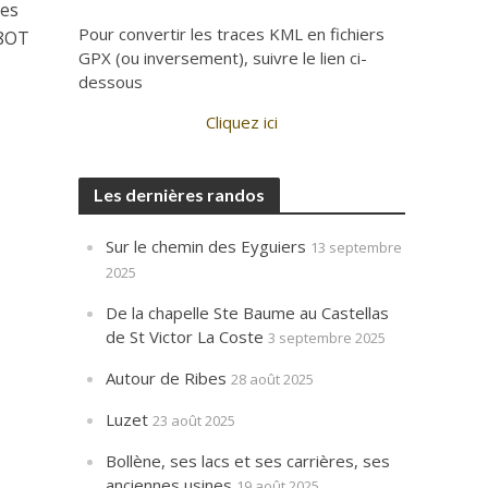
les
Pour convertir les traces KML en fichiers
38OT
GPX (ou inversement), suivre le lien ci-
dessous
Cliquez ici
Les dernières randos
Sur le chemin des Eyguiers
13 septembre
2025
De la chapelle Ste Baume au Castellas
de St Victor La Coste
3 septembre 2025
Autour de Ribes
28 août 2025
Luzet
23 août 2025
Bollène, ses lacs et ses carrières, ses
anciennes usines
19 août 2025