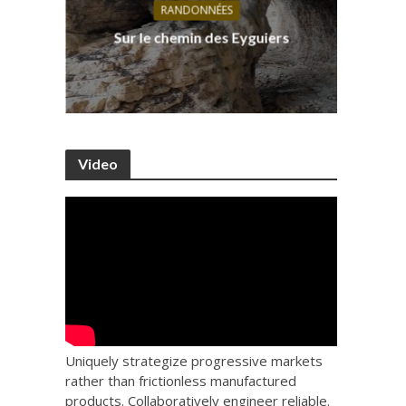
RANDONNÉES
s, ses
D
Sur le chemin des Eyguiers
Ca
Video
Uniquely strategize progressive markets
rather than frictionless manufactured
products. Collaboratively engineer reliable.