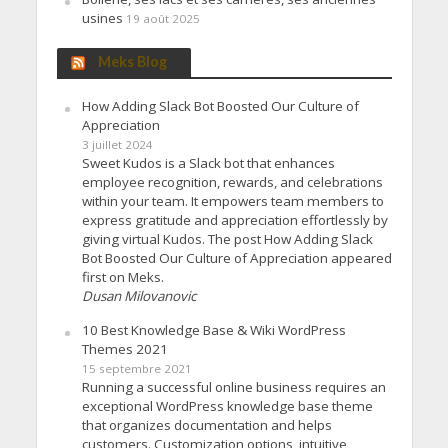
usines
19 août 2025
Meks Blog
How Adding Slack Bot Boosted Our Culture of
Appreciation
3 juillet 2024
Sweet Kudos is a Slack bot that enhances
employee recognition, rewards, and celebrations
within your team. It empowers team members to
express gratitude and appreciation effortlessly by
giving virtual Kudos. The post How Adding Slack
Bot Boosted Our Culture of Appreciation appeared
first on Meks.
Dusan Milovanovic
10 Best Knowledge Base & Wiki WordPress
Themes 2021
15 septembre 2021
Running a successful online business requires an
exceptional WordPress knowledge base theme
that organizes documentation and helps
customers. Customization options, intuitive