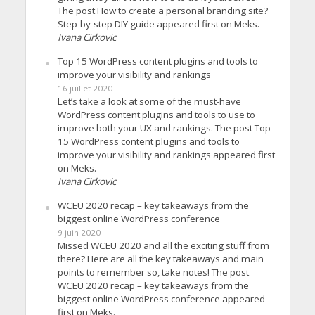
The post How to create a personal branding site?
Step-by-step DIY guide appeared first on Meks.
Ivana Cirkovic
Top 15 WordPress content plugins and tools to
improve your visibility and rankings
16 juillet 2020
Let’s take a look at some of the must-have
WordPress content plugins and tools to use to
improve both your UX and rankings. The post Top
15 WordPress content plugins and tools to
improve your visibility and rankings appeared first
on Meks.
Ivana Cirkovic
WCEU 2020 recap – key takeaways from the
biggest online WordPress conference
9 juin 2020
Missed WCEU 2020 and all the exciting stuff from
there? Here are all the key takeaways and main
points to remember so, take notes! The post
WCEU 2020 recap – key takeaways from the
biggest online WordPress conference appeared
first on Meks.