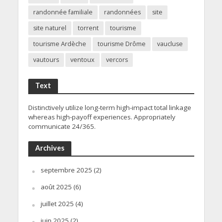
randonnée familiale
randonnées
site
site naturel
torrent
tourisme
tourisme Ardèche
tourisme Drôme
vaucluse
vautours
ventoux
vercors
Text
Distinctively utilize long-term high-impact total linkage
whereas high-payoff experiences. Appropriately
communicate 24/365.
Archives
septembre 2025
(2)
août 2025
(6)
juillet 2025
(4)
juin 2025
(2)