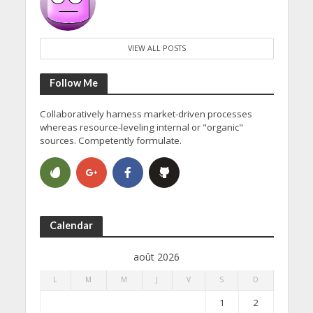
VIEW ALL POSTS
Follow Me
Collaboratively harness market-driven processes
whereas resource-leveling internal or "organic"
sources. Competently formulate.
Calendar
août 2026
L
M
M
J
V
S
D
1
2