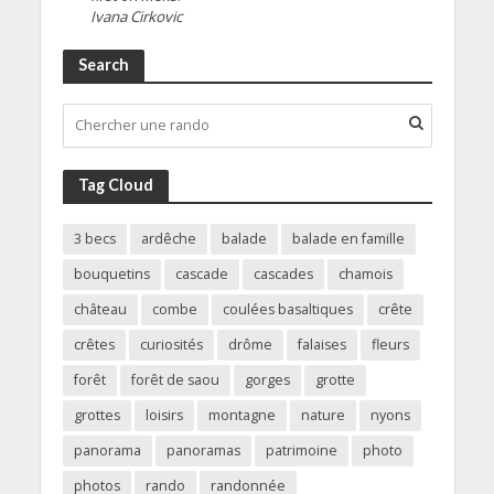
Ivana Cirkovic
Search
Tag Cloud
3 becs
ardêche
balade
balade en famille
bouquetins
cascade
cascades
chamois
château
combe
coulées basaltiques
crête
crêtes
curiosités
drôme
falaises
fleurs
forêt
forêt de saou
gorges
grotte
grottes
loisirs
montagne
nature
nyons
panorama
panoramas
patrimoine
photo
photos
rando
randonnée