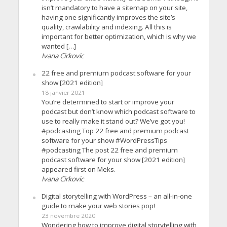
isn’t mandatory to have a sitemap on your site,
having one significantly improves the site’s
quality, crawlability and indexing. All this is
important for better optimization, which is why we
wanted […]
Ivana Cirkovic
22 free and premium podcast software for your
show [2021 edition]
18 janvier 2021
You’re determined to start or improve your
podcast but don’t know which podcast software to
use to really make it stand out? We’ve got you!
#podcasting Top 22 free and premium podcast
software for your show #WordPressTips
#podcasting The post 22 free and premium
podcast software for your show [2021 edition]
appeared first on Meks.
Ivana Cirkovic
Digital storytelling with WordPress – an all-in-one
guide to make your web stories pop!
23 novembre 2020
Wondering how to improve digital storytelling with