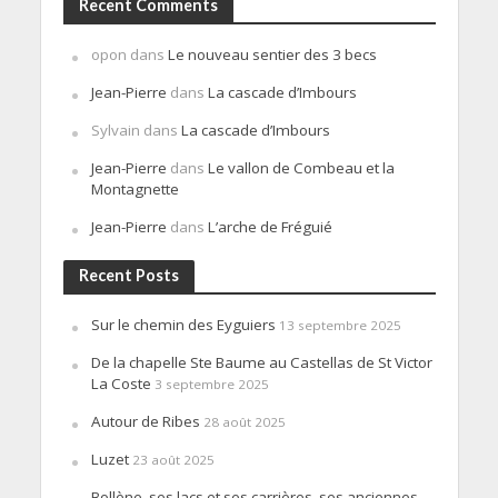
Recent Comments
opon
dans
Le nouveau sentier des 3 becs
Jean-Pierre
dans
La cascade d’Imbours
Sylvain
dans
La cascade d’Imbours
Jean-Pierre
dans
Le vallon de Combeau et la
Montagnette
Jean-Pierre
dans
L’arche de Fréguié
Recent Posts
Sur le chemin des Eyguiers
13 septembre 2025
De la chapelle Ste Baume au Castellas de St Victor
La Coste
3 septembre 2025
Autour de Ribes
28 août 2025
Luzet
23 août 2025
Bollène, ses lacs et ses carrières, ses anciennes