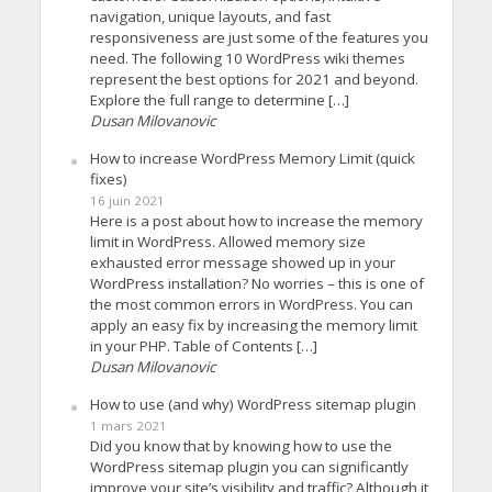
navigation, unique layouts, and fast
responsiveness are just some of the features you
need. The following 10 WordPress wiki themes
represent the best options for 2021 and beyond.
Explore the full range to determine […]
Dusan Milovanovic
How to increase WordPress Memory Limit (quick
fixes)
16 juin 2021
Here is a post about how to increase the memory
limit in WordPress. Allowed memory size
exhausted error message showed up in your
WordPress installation? No worries – this is one of
the most common errors in WordPress. You can
apply an easy fix by increasing the memory limit
in your PHP. Table of Contents […]
Dusan Milovanovic
How to use (and why) WordPress sitemap plugin
1 mars 2021
Did you know that by knowing how to use the
WordPress sitemap plugin you can significantly
improve your site’s visibility and traffic? Although it