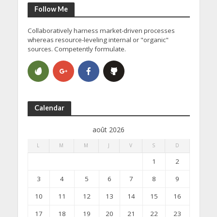
Follow Me
Collaboratively harness market-driven processes
whereas resource-leveling internal or "organic"
sources. Competently formulate.
Calendar
août 2026
L
M
M
J
V
S
D
1
2
3
4
5
6
7
8
9
10
11
12
13
14
15
16
17
18
19
20
21
22
23