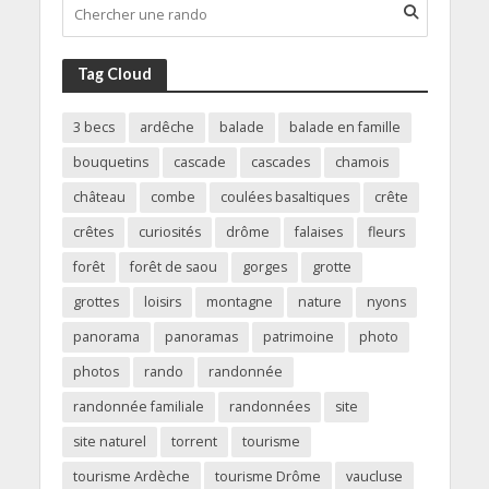
Tag Cloud
3 becs
ardêche
balade
balade en famille
bouquetins
cascade
cascades
chamois
château
combe
coulées basaltiques
crête
crêtes
curiosités
drôme
falaises
fleurs
forêt
forêt de saou
gorges
grotte
grottes
loisirs
montagne
nature
nyons
panorama
panoramas
patrimoine
photo
photos
rando
randonnée
randonnée familiale
randonnées
site
site naturel
torrent
tourisme
tourisme Ardèche
tourisme Drôme
vaucluse