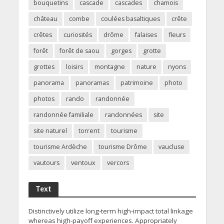
bouquetins
cascade
cascades
chamois
château
combe
coulées basaltiques
crête
crêtes
curiosités
drôme
falaises
fleurs
forêt
forêt de saou
gorges
grotte
grottes
loisirs
montagne
nature
nyons
panorama
panoramas
patrimoine
photo
photos
rando
randonnée
randonnée familiale
randonnées
site
site naturel
torrent
tourisme
tourisme Ardèche
tourisme Drôme
vaucluse
vautours
ventoux
vercors
Text
Distinctively utilize long-term high-impact total linkage
whereas high-payoff experiences. Appropriately