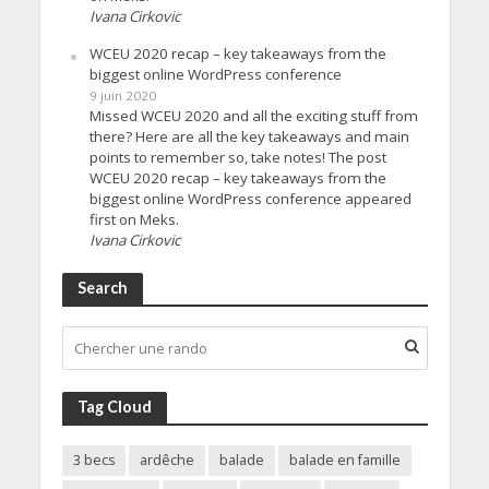
Ivana Cirkovic
WCEU 2020 recap – key takeaways from the
biggest online WordPress conference
9 juin 2020
Missed WCEU 2020 and all the exciting stuff from
there? Here are all the key takeaways and main
points to remember so, take notes! The post
WCEU 2020 recap – key takeaways from the
biggest online WordPress conference appeared
first on Meks.
Ivana Cirkovic
Search
Tag Cloud
3 becs
ardêche
balade
balade en famille