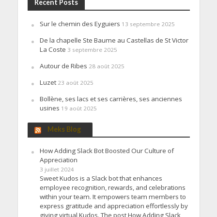
Recent Posts
Sur le chemin des Eyguiers
13 septembre 2025
De la chapelle Ste Baume au Castellas de St Victor
La Coste
3 septembre 2025
Autour de Ribes
28 août 2025
Luzet
23 août 2025
Bollène, ses lacs et ses carrières, ses anciennes
usines
19 août 2025
Meks Blog
How Adding Slack Bot Boosted Our Culture of
Appreciation
3 juillet 2024
Sweet Kudos is a Slack bot that enhances
employee recognition, rewards, and celebrations
within your team. It empowers team members to
express gratitude and appreciation effortlessly by
giving virtual Kudos. The post How Adding Slack