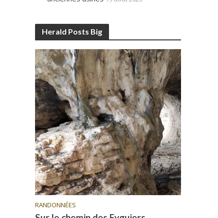
Herald Posts Big
RANDONNÉES
Sur le chemin des Eyguiers