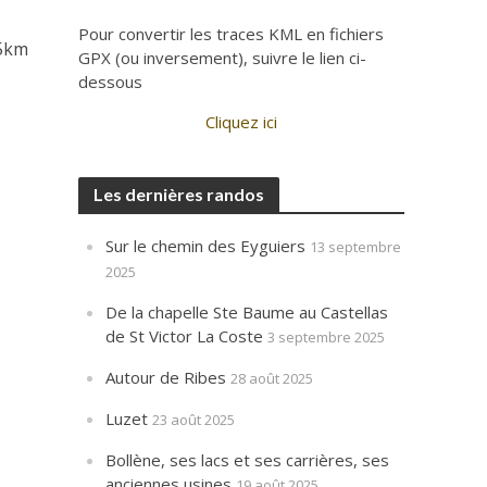
Pour convertir les traces KML en fichiers
15km
GPX (ou inversement), suivre le lien ci-
dessous
Cliquez ici
Les dernières randos
Sur le chemin des Eyguiers
13 septembre
2025
De la chapelle Ste Baume au Castellas
de St Victor La Coste
3 septembre 2025
Autour de Ribes
28 août 2025
Luzet
23 août 2025
Bollène, ses lacs et ses carrières, ses
anciennes usines
19 août 2025