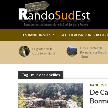
LES RANDONNÉES
GÉOLOCALISATION SUR CAR
Des sucettes de
La grotte de la
Borne à la crête de
Cocalière -Gard
Jiboui
Tag - mur des abeilles
RANDOS B
De Ca
Borme