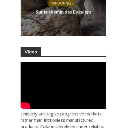
RANDONNÉES
s, ses
D
Sur le chemin des Eyguiers
Ca
Video
Uniquely strategize progressive markets
rather than frictionless manufactured
products. Collaboratively engineer reliable.