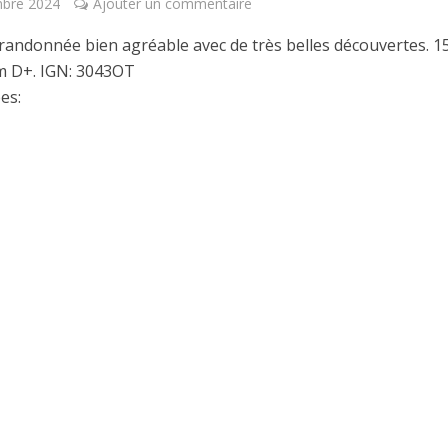
mbre 2024
Ajouter un commentaire
 randonnée bien agréable avec de très belles découvertes. 
m D+. IGN: 3043OT
es: