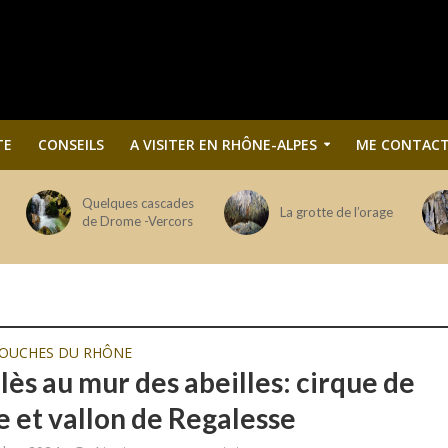
TE
CONSEILS
A VISITER EN RHÔNE-ALPES
ME CONTACT
Quelques cascades
La grotte de l’orage
de Drome -Vercors
OUCHES DU RHÔNE
lès au mur des abeilles: cirque de
 et vallon de Regalesse