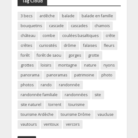
Tag Cloud
3 becs
ardêche
balade
balade en famille
bouquetins
cascade
cascades
chamois
château
combe
coulées basaltiques
crête
crêtes
curiosités
drôme
falaises
fleurs
forêt
forêt de saou
gorges
grotte
grottes
loisirs
montagne
nature
nyons
panorama
panoramas
patrimoine
photo
photos
rando
randonnée
randonnée familiale
randonnées
site
site naturel
torrent
tourisme
tourisme Ardèche
tourisme Drôme
vaucluse
vautours
ventoux
vercors