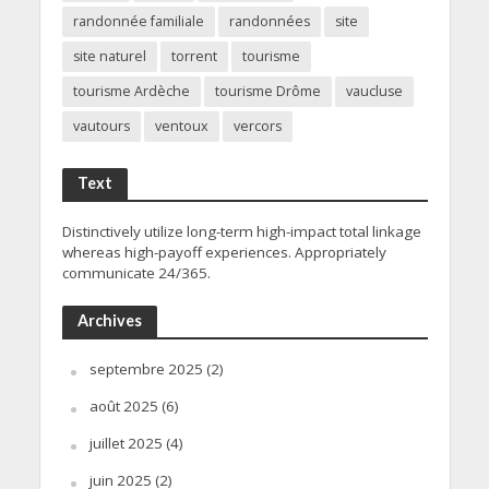
randonnée familiale
randonnées
site
site naturel
torrent
tourisme
tourisme Ardèche
tourisme Drôme
vaucluse
vautours
ventoux
vercors
Text
Distinctively utilize long-term high-impact total linkage
whereas high-payoff experiences. Appropriately
communicate 24/365.
Archives
septembre 2025
(2)
août 2025
(6)
juillet 2025
(4)
juin 2025
(2)