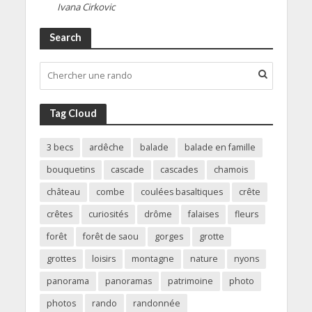
Ivana Cirkovic
Search
Tag Cloud
3 becs
ardêche
balade
balade en famille
bouquetins
cascade
cascades
chamois
château
combe
coulées basaltiques
crête
crêtes
curiosités
drôme
falaises
fleurs
forêt
forêt de saou
gorges
grotte
grottes
loisirs
montagne
nature
nyons
panorama
panoramas
patrimoine
photo
photos
rando
randonnée