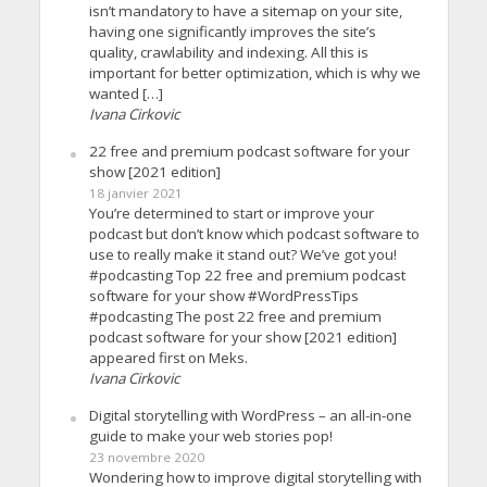
isn’t mandatory to have a sitemap on your site,
having one significantly improves the site’s
quality, crawlability and indexing. All this is
important for better optimization, which is why we
wanted […]
Ivana Cirkovic
22 free and premium podcast software for your
show [2021 edition]
18 janvier 2021
You’re determined to start or improve your
podcast but don’t know which podcast software to
use to really make it stand out? We’ve got you!
#podcasting Top 22 free and premium podcast
software for your show #WordPressTips
#podcasting The post 22 free and premium
podcast software for your show [2021 edition]
appeared first on Meks.
Ivana Cirkovic
Digital storytelling with WordPress – an all-in-one
guide to make your web stories pop!
23 novembre 2020
Wondering how to improve digital storytelling with