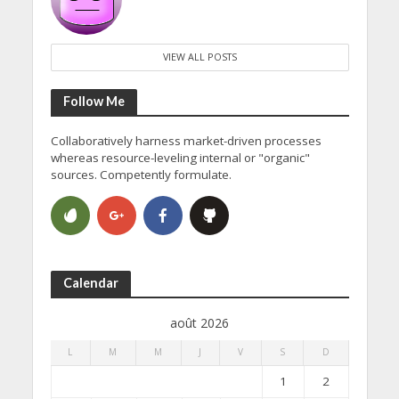
VIEW ALL POSTS
Follow Me
Collaboratively harness market-driven processes
whereas resource-leveling internal or "organic"
sources. Competently formulate.
Calendar
août 2026
L
M
M
J
V
S
D
1
2