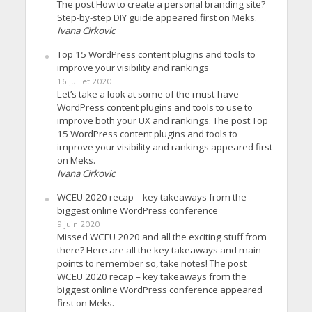
The post How to create a personal branding site?
Step-by-step DIY guide appeared first on Meks.
Ivana Cirkovic
Top 15 WordPress content plugins and tools to
improve your visibility and rankings
16 juillet 2020
Let’s take a look at some of the must-have
WordPress content plugins and tools to use to
improve both your UX and rankings. The post Top
15 WordPress content plugins and tools to
improve your visibility and rankings appeared first
on Meks.
Ivana Cirkovic
WCEU 2020 recap – key takeaways from the
biggest online WordPress conference
9 juin 2020
Missed WCEU 2020 and all the exciting stuff from
there? Here are all the key takeaways and main
points to remember so, take notes! The post
WCEU 2020 recap – key takeaways from the
biggest online WordPress conference appeared
first on Meks.