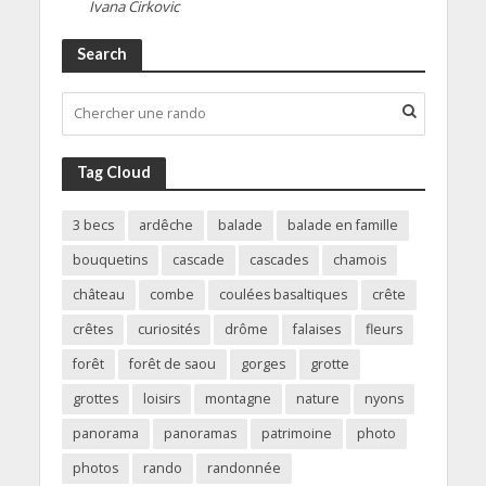
Ivana Cirkovic
Search
Tag Cloud
3 becs
ardêche
balade
balade en famille
bouquetins
cascade
cascades
chamois
château
combe
coulées basaltiques
crête
crêtes
curiosités
drôme
falaises
fleurs
forêt
forêt de saou
gorges
grotte
grottes
loisirs
montagne
nature
nyons
panorama
panoramas
patrimoine
photo
photos
rando
randonnée