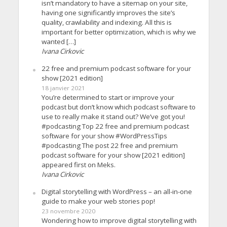
isn’t mandatory to have a sitemap on your site,
having one significantly improves the site’s
quality, crawlability and indexing. All this is
important for better optimization, which is why we
wanted […]
Ivana Cirkovic
22 free and premium podcast software for your
show [2021 edition]
18 janvier 2021
You’re determined to start or improve your
podcast but don’t know which podcast software to
use to really make it stand out? We’ve got you!
#podcasting Top 22 free and premium podcast
software for your show #WordPressTips
#podcasting The post 22 free and premium
podcast software for your show [2021 edition]
appeared first on Meks.
Ivana Cirkovic
Digital storytelling with WordPress – an all-in-one
guide to make your web stories pop!
23 novembre 2020
Wondering how to improve digital storytelling with