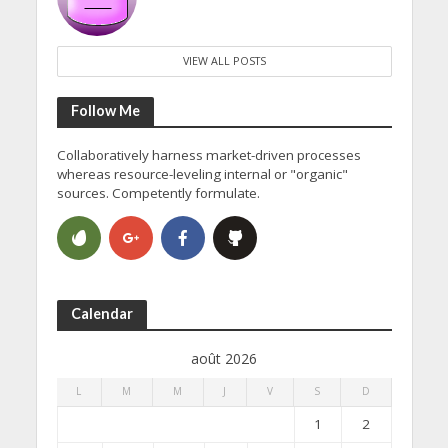
VIEW ALL POSTS
Follow Me
Collaboratively harness market-driven processes
whereas resource-leveling internal or "organic"
sources. Competently formulate.
Calendar
août 2026
L
M
M
J
V
S
D
1
2