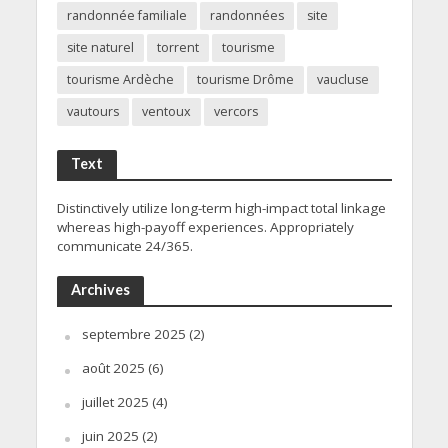
randonnée familiale
randonnées
site
site naturel
torrent
tourisme
tourisme Ardèche
tourisme Drôme
vaucluse
vautours
ventoux
vercors
Text
Distinctively utilize long-term high-impact total linkage
whereas high-payoff experiences. Appropriately
communicate 24/365.
Archives
septembre 2025
(2)
août 2025
(6)
juillet 2025
(4)
juin 2025
(2)