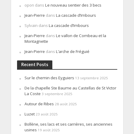
opon
dans
Le nouveau sentier des 3 becs
Jean-Pierre
dans
La cascade d’Imbours
Sylvain
dans
La cascade d’Imbours
Jean-Pierre
dans
Le vallon de Combeau et la
Montagnette
Jean-Pierre
dans
L’arche de Fréguié
Recent Posts
Sur le chemin des Eyguiers
13 septembre 2025
De la chapelle Ste Baume au Castellas de St Victor
La Coste
3 septembre 2025
Autour de Ribes
28 août 2025
Luzet
23 août 2025
Bollène, ses lacs et ses carrières, ses anciennes
usines
19 août 2025