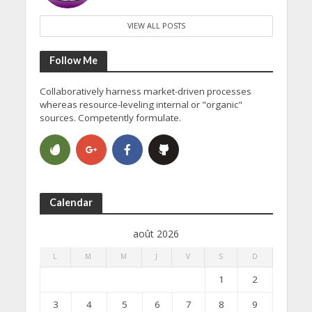
VIEW ALL POSTS
Follow Me
Collaboratively harness market-driven processes
whereas resource-leveling internal or "organic"
sources. Competently formulate.
Calendar
août 2026
L
M
M
J
V
S
D
1
2
3
4
5
6
7
8
9