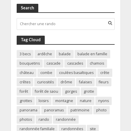
Search
Tag Cloud
3 becs
ardêche
balade
balade en famille
bouquetins
cascade
cascades
chamois
château
combe
coulées basaltiques
crête
crêtes
curiosités
drôme
falaises
fleurs
forêt
forêt de saou
gorges
grotte
grottes
loisirs
montagne
nature
nyons
panorama
panoramas
patrimoine
photo
photos
rando
randonnée
randonnée familiale
randonnées
site