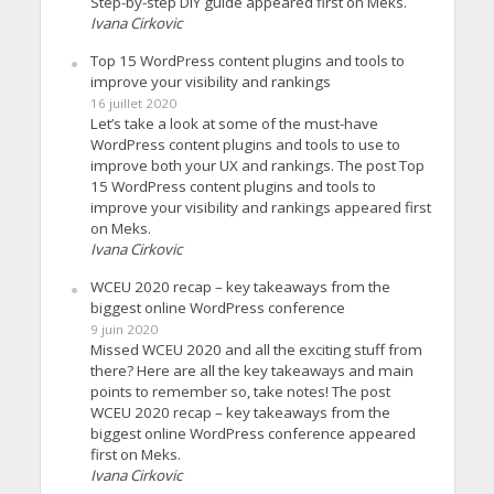
Step-by-step DIY guide appeared first on Meks.
Ivana Cirkovic
Top 15 WordPress content plugins and tools to
improve your visibility and rankings
16 juillet 2020
Let’s take a look at some of the must-have
WordPress content plugins and tools to use to
improve both your UX and rankings. The post Top
15 WordPress content plugins and tools to
improve your visibility and rankings appeared first
on Meks.
Ivana Cirkovic
WCEU 2020 recap – key takeaways from the
biggest online WordPress conference
9 juin 2020
Missed WCEU 2020 and all the exciting stuff from
there? Here are all the key takeaways and main
points to remember so, take notes! The post
WCEU 2020 recap – key takeaways from the
biggest online WordPress conference appeared
first on Meks.
Ivana Cirkovic