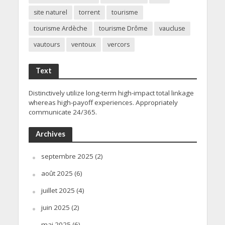
site naturel
torrent
tourisme
tourisme Ardèche
tourisme Drôme
vaucluse
vautours
ventoux
vercors
Text
Distinctively utilize long-term high-impact total linkage
whereas high-payoff experiences. Appropriately
communicate 24/365.
Archives
septembre 2025
(2)
août 2025
(6)
juillet 2025
(4)
juin 2025
(2)
mai 2025
(6)