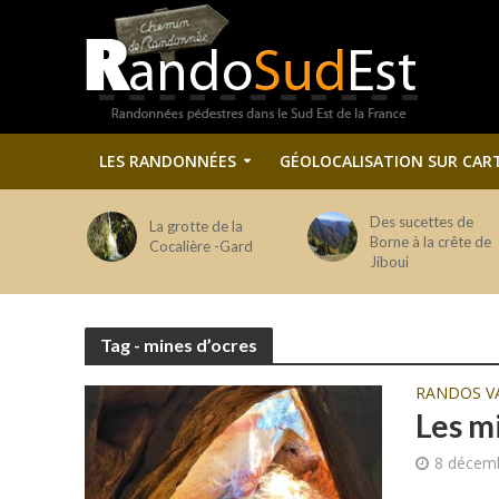
LES RANDONNÉES
GÉOLOCALISATION SUR CAR
Des sucettes de
La grotte de la
Borne à la crête de
Cocalière -Gard
Jiboui
Tag - mines d’ocres
RANDOS V
Les m
8 décem