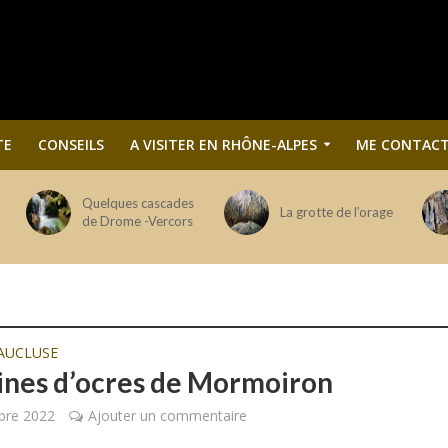
TE
CONSEILS
A VISITER EN RHÔNE-ALPES
ME CONTACT
Quelques cascades
La grotte de l’orage
de Drome -Vercors
AUCLUSE
ines d’ocres de Mormoiron
bre 2022
Ajouter un commentaire