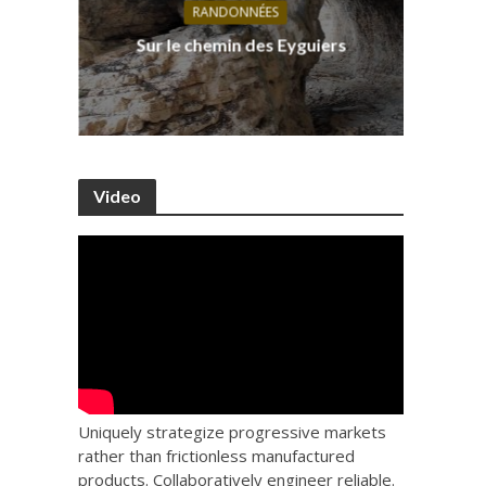
RANDONNÉES
s, ses
D
Sur le chemin des Eyguiers
Ca
Video
Uniquely strategize progressive markets
rather than frictionless manufactured
products. Collaboratively engineer reliable.