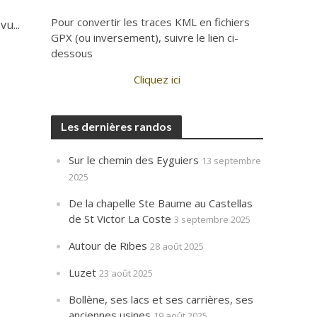
Pour convertir les traces KML en fichiers
u...
GPX (ou inversement), suivre le lien ci-
dessous
Cliquez ici
Les dernières randos
Sur le chemin des Eyguiers
13 septembre
2025
De la chapelle Ste Baume au Castellas
de St Victor La Coste
3 septembre 2025
Autour de Ribes
28 août 2025
Luzet
23 août 2025
Bollène, ses lacs et ses carrières, ses
anciennes usines
19 août 2025