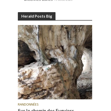
Herald Posts Big
RANDONNÉES
Sur le chemin des Eyguiers