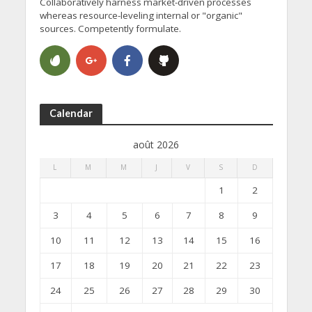
Collaboratively harness market-driven processes
whereas resource-leveling internal or "organic"
sources. Competently formulate.
Calendar
août 2026
L
M
M
J
V
S
D
1
2
3
4
5
6
7
8
9
10
11
12
13
14
15
16
17
18
19
20
21
22
23
24
25
26
27
28
29
30