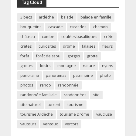
Tag Cloud
3 becs
ardêche
balade
balade en famille
bouquetins
cascade
cascades
chamois
château
combe
coulées basaltiques
crête
crêtes
curiosités
drôme
falaises
fleurs
forêt
forêt de saou
gorges
grotte
grottes
loisirs
montagne
nature
nyons
panorama
panoramas
patrimoine
photo
photos
rando
randonnée
randonnée familiale
randonnées
site
site naturel
torrent
tourisme
tourisme Ardèche
tourisme Drôme
vaucluse
vautours
ventoux
vercors