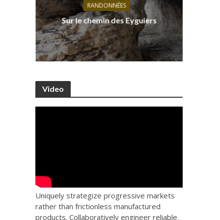
RANDONNÉES
s, ses
D
Sur le chemin des Eyguiers
Ca
Video
Uniquely strategize progressive markets
rather than frictionless manufactured
products. Collaboratively engineer reliable.