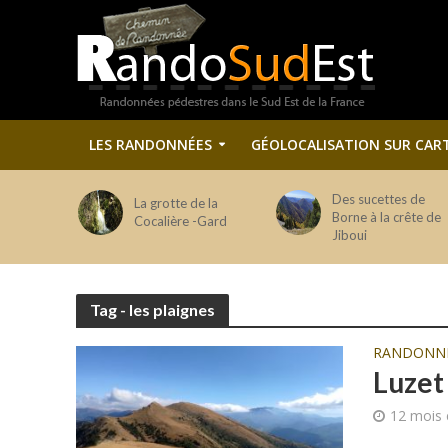
LES RANDONNÉES
GÉOLOCALISATION SUR CAR
Des sucettes de
La grotte de la
Borne à la crête de
Cocalière -Gard
Jiboui
Tag - les plaignes
RANDONN
Luzet
12 mois 