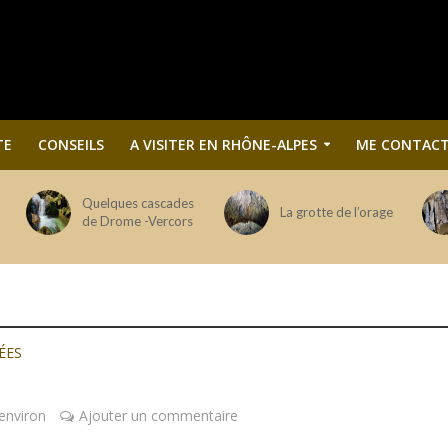
TE
CONSEILS
A VISITER EN RHÔNE-ALPES
ME CONTACT
Quelques cascades
La grotte de l’orage
de Drome -Vercors
ÉES
environ
Ajouter un commentaire