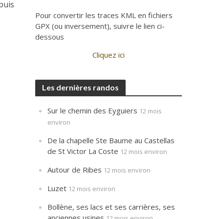
puis
Pour convertir les traces KML en fichiers
GPX (ou inversement), suivre le lien ci-
dessous
Cliquez ici
Les dernières randos
Sur le chemin des Eyguiers
12 mois
environ
De la chapelle Ste Baume au Castellas
de St Victor La Coste
12 mois environ
Autour de Ribes
12 mois environ
Luzet
12 mois environ
Bollène, ses lacs et ses carrières, ses
anciennes usines
12 mois environ