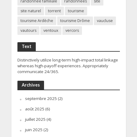
randonnée familiale
randonnées
site
site naturel
torrent
tourisme
tourisme Ardèche
tourisme Drôme
vaucluse
vautours
ventoux
vercors
Text
Distinctively utilize long-term high-impact total linkage
whereas high-payoff experiences. Appropriately
communicate 24/365.
Archives
septembre 2025
(2)
août 2025
(6)
juillet 2025
(4)
juin 2025
(2)