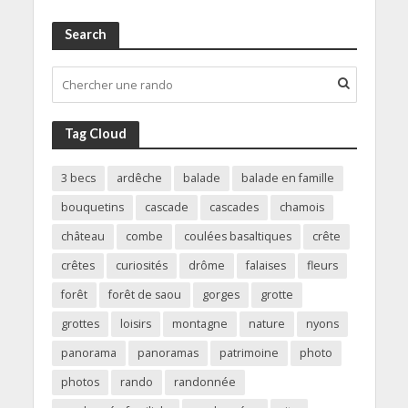
Search
Tag Cloud
3 becs
ardêche
balade
balade en famille
bouquetins
cascade
cascades
chamois
château
combe
coulées basaltiques
crête
crêtes
curiosités
drôme
falaises
fleurs
forêt
forêt de saou
gorges
grotte
grottes
loisirs
montagne
nature
nyons
panorama
panoramas
patrimoine
photo
photos
rando
randonnée