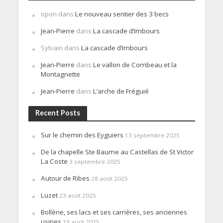
opon
dans
Le nouveau sentier des 3 becs
Jean-Pierre
dans
La cascade d’Imbours
Sylvain
dans
La cascade d’Imbours
Jean-Pierre
dans
Le vallon de Combeau et la
Montagnette
Jean-Pierre
dans
L’arche de Fréguié
Recent Posts
Sur le chemin des Eyguiers
13 septembre 2025
De la chapelle Ste Baume au Castellas de St Victor
La Coste
3 septembre 2025
Autour de Ribes
28 août 2025
Luzet
23 août 2025
Bollène, ses lacs et ses carrières, ses anciennes
usines
19 août 2025