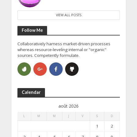
VIEW ALL POSTS
Follow Me
Collaboratively harness market-driven processes
whereas resource-leveling internal or "organic"
sources. Competently formulate.
Calendar
août 2026
L
M
M
J
V
S
D
1
2