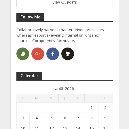
VIEW ALL POSTS
Follow Me
Collaboratively harness market-driven processes
whereas resource-leveling internal or "organic"
sources. Competently formulate.
Calendar
août 2026
L
M
M
J
V
S
D
1
2
3
4
5
6
7
8
9
10
11
12
13
14
15
16