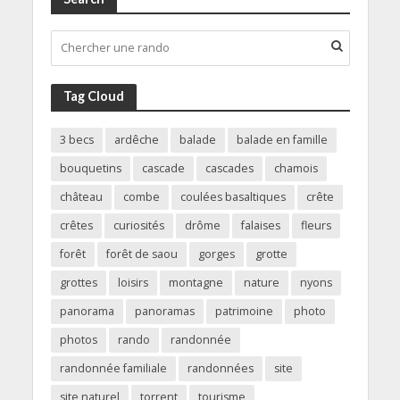
Tag Cloud
3 becs
ardêche
balade
balade en famille
bouquetins
cascade
cascades
chamois
château
combe
coulées basaltiques
crête
crêtes
curiosités
drôme
falaises
fleurs
forêt
forêt de saou
gorges
grotte
grottes
loisirs
montagne
nature
nyons
panorama
panoramas
patrimoine
photo
photos
rando
randonnée
randonnée familiale
randonnées
site
site naturel
torrent
tourisme