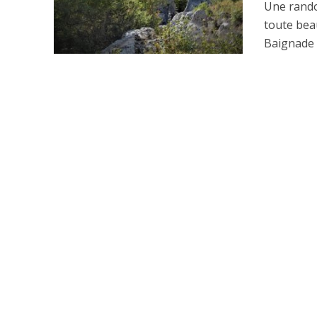
Une rando
toute bea
Baignade à