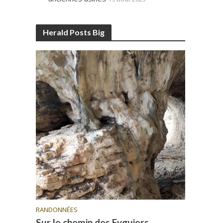
Herald Posts Big
RANDONNÉES
Sur le chemin des Eyguiers