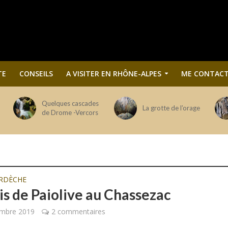
TE
CONSEILS
A VISITER EN RHÔNE-ALPES
ME CONTACT
Quelques cascades
La grotte de l’orage
de Drome -Vercors
RDÈCHE
is de Paiolive au Chassezac
embre 2019
2 commentaires