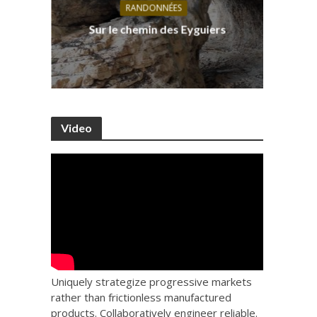
RANDONNÉES
s, ses
D
Sur le chemin des Eyguiers
Ca
Video
Uniquely strategize progressive markets
rather than frictionless manufactured
products. Collaboratively engineer reliable.