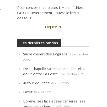
e
Pour convertir les traces KML en fichiers
.
GPX (ou inversement), suivre le lien ci-
dessous
Cliquez ici
Les dernières randos
Sur le chemin des Eyguiers
13 septembre
2025
De la chapelle Ste Baume au Castellas
de St Victor La Coste
3 septembre 2025
Autour de Ribes
28 août 2025
Luzet
23 août 2025
Bollène, ses lacs et ses carrières, ses
anciennes usines
19 août 2025