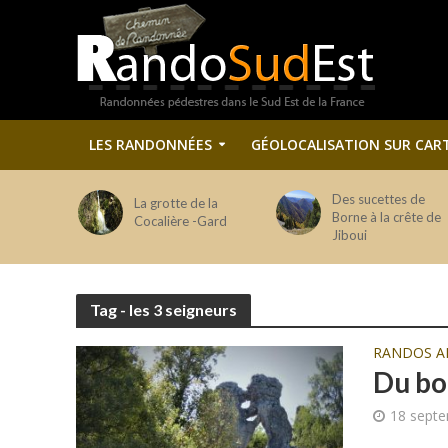
LES RANDONNÉES
GÉOLOCALISATION SUR CAR
Des sucettes de
La grotte de la
Borne à la crête de
Cocalière -Gard
Jiboui
Tag - les 3 seigneurs
RANDOS A
Du bo
18 sept