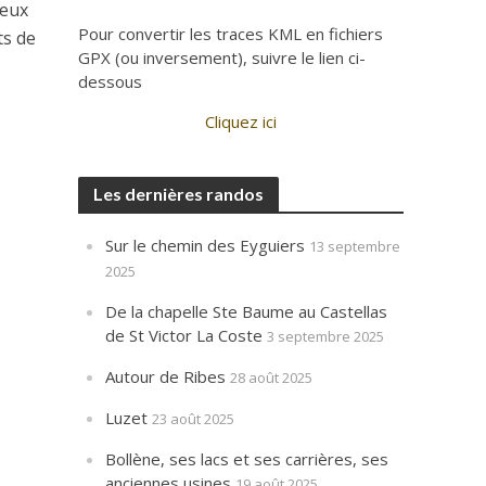
ieux
Pour convertir les traces KML en fichiers
ts de
GPX (ou inversement), suivre le lien ci-
dessous
Cliquez ici
Les dernières randos
Sur le chemin des Eyguiers
13 septembre
2025
De la chapelle Ste Baume au Castellas
de St Victor La Coste
3 septembre 2025
Autour de Ribes
28 août 2025
Luzet
23 août 2025
Bollène, ses lacs et ses carrières, ses
anciennes usines
19 août 2025