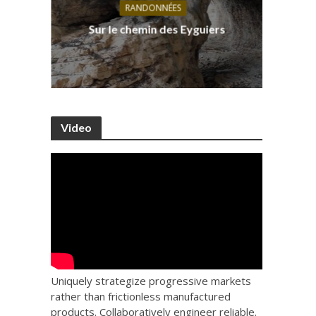
RANDONNÉES
s, ses
D
Sur le chemin des Eyguiers
Ca
Video
Uniquely strategize progressive markets
rather than frictionless manufactured
products. Collaboratively engineer reliable.