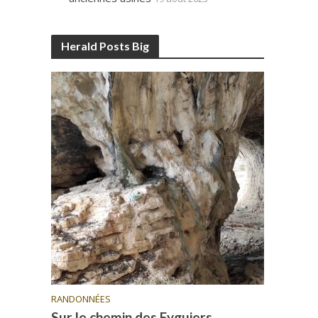
Herald Posts Big
RANDONNÉES
Sur le chemin des Eyguiers