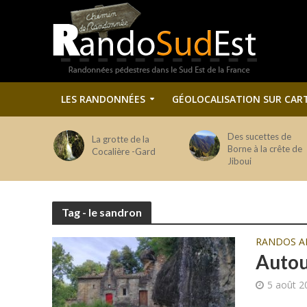
LES RANDONNÉES
GÉOLOCALISATION SUR CAR
Des sucettes de
La grotte de la
Borne à la crête de
Cocalière -Gard
Jiboui
Tag - le sandron
RANDOS A
Autou
5 août 2