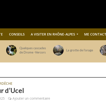
TE
CONSEILS
A VISITER EN RHÔNE-ALPES
ME CONTACT
Quelques cascades
La grotte de l’orage
de Drome -Vercors
RDÈCHE
r d’Ucel
025
Ajouter un commentaire