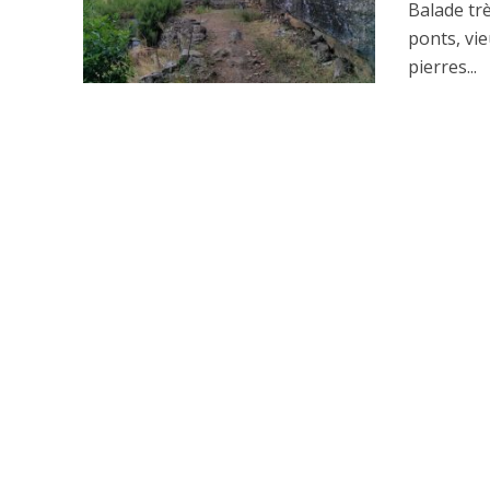
Balade tr
ponts, vi
pierres...