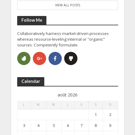
VIEW ALL POSTS
Follow Me
Collaboratively harness market-driven processes
whereas resource-leveling internal or "organic"
sources. Competently formulate.
Calendar
août 2026
L
M
M
J
V
S
D
1
2
3
4
5
6
7
8
9