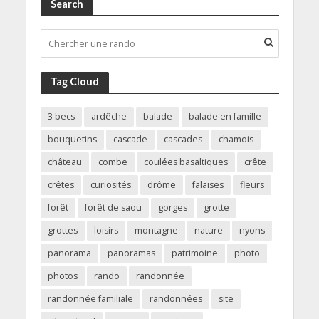
Search
Tag Cloud
3 becs
ardêche
balade
balade en famille
bouquetins
cascade
cascades
chamois
château
combe
coulées basaltiques
crête
crêtes
curiosités
drôme
falaises
fleurs
forêt
forêt de saou
gorges
grotte
grottes
loisirs
montagne
nature
nyons
panorama
panoramas
patrimoine
photo
photos
rando
randonnée
randonnée familiale
randonnées
site