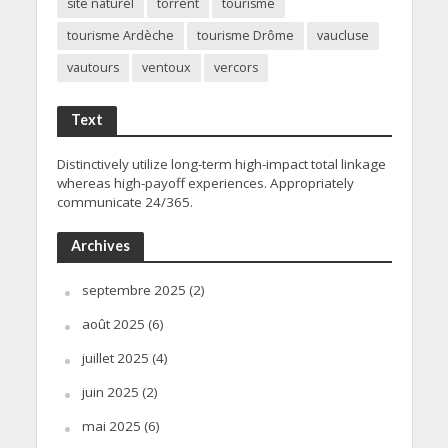
site naturel
torrent
tourisme
tourisme Ardèche
tourisme Drôme
vaucluse
vautours
ventoux
vercors
Text
Distinctively utilize long-term high-impact total linkage
whereas high-payoff experiences. Appropriately
communicate 24/365.
Archives
septembre 2025
(2)
août 2025
(6)
juillet 2025
(4)
juin 2025
(2)
mai 2025
(6)