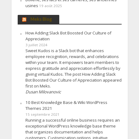
usines
19 août 2025
Meks Blog
How Adding Slack Bot Boosted Our Culture of
Appreciation
3 juillet 2024
Sweet Kudos is a Slack bot that enhances
employee recognition, rewards, and celebrations
within your team. It empowers team members to
express gratitude and appreciation effortlessly by
giving virtual Kudos. The post How Adding Slack
Bot Boosted Our Culture of Appreciation appeared
first on Meks.
Dusan Milovanovic
10 Best Knowledge Base & Wiki WordPress
Themes 2021
15 septembre 2021
Running a successful online business requires an
exceptional WordPress knowledge base theme
that organizes documentation and helps
customers. Customization options, intuitive