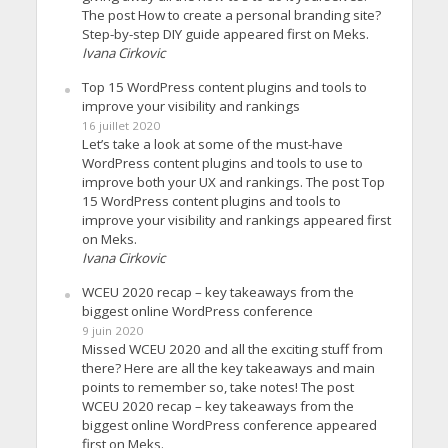
The post How to create a personal branding site?
Step-by-step DIY guide appeared first on Meks.
Ivana Cirkovic
Top 15 WordPress content plugins and tools to
improve your visibility and rankings
16 juillet 2020
Let’s take a look at some of the must-have
WordPress content plugins and tools to use to
improve both your UX and rankings. The post Top
15 WordPress content plugins and tools to
improve your visibility and rankings appeared first
on Meks.
Ivana Cirkovic
WCEU 2020 recap – key takeaways from the
biggest online WordPress conference
9 juin 2020
Missed WCEU 2020 and all the exciting stuff from
there? Here are all the key takeaways and main
points to remember so, take notes! The post
WCEU 2020 recap – key takeaways from the
biggest online WordPress conference appeared
first on Meks.