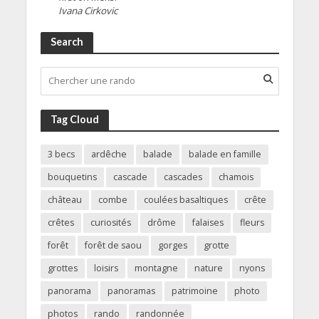
Ivana Cirkovic
Search
Tag Cloud
3 becs
ardêche
balade
balade en famille
bouquetins
cascade
cascades
chamois
château
combe
coulées basaltiques
crête
crêtes
curiosités
drôme
falaises
fleurs
forêt
forêt de saou
gorges
grotte
grottes
loisirs
montagne
nature
nyons
panorama
panoramas
patrimoine
photo
photos
rando
randonnée