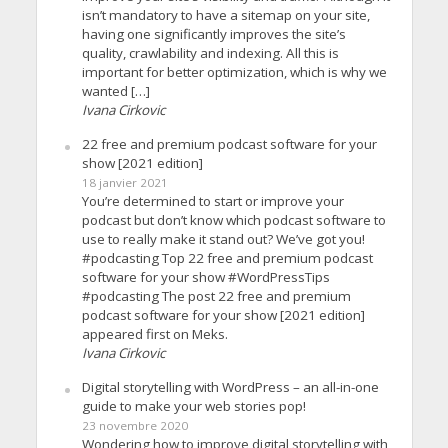
isn’t mandatory to have a sitemap on your site,
having one significantly improves the site’s
quality, crawlability and indexing. All this is
important for better optimization, which is why we
wanted […]
Ivana Cirkovic
22 free and premium podcast software for your
show [2021 edition]
18 janvier 2021
You’re determined to start or improve your
podcast but don’t know which podcast software to
use to really make it stand out? We’ve got you!
#podcasting Top 22 free and premium podcast
software for your show #WordPressTips
#podcasting The post 22 free and premium
podcast software for your show [2021 edition]
appeared first on Meks.
Ivana Cirkovic
Digital storytelling with WordPress – an all-in-one
guide to make your web stories pop!
23 novembre 2020
Wondering how to improve digital storytelling with