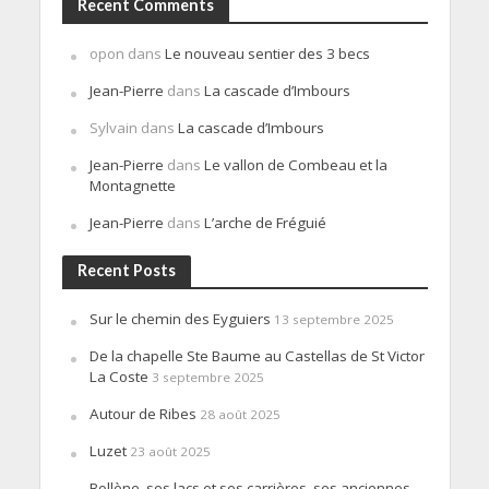
Recent Comments
opon
dans
Le nouveau sentier des 3 becs
Jean-Pierre
dans
La cascade d’Imbours
Sylvain
dans
La cascade d’Imbours
Jean-Pierre
dans
Le vallon de Combeau et la
Montagnette
Jean-Pierre
dans
L’arche de Fréguié
Recent Posts
Sur le chemin des Eyguiers
13 septembre 2025
De la chapelle Ste Baume au Castellas de St Victor
La Coste
3 septembre 2025
Autour de Ribes
28 août 2025
Luzet
23 août 2025
Bollène, ses lacs et ses carrières, ses anciennes