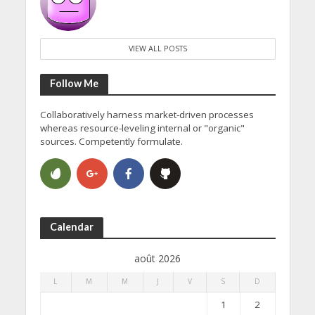
VIEW ALL POSTS
Follow Me
Collaboratively harness market-driven processes
whereas resource-leveling internal or "organic"
sources. Competently formulate.
Calendar
août 2026
L
M
M
J
V
S
D
1
2