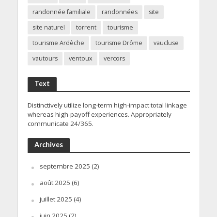
randonnée familiale
randonnées
site
site naturel
torrent
tourisme
tourisme Ardèche
tourisme Drôme
vaucluse
vautours
ventoux
vercors
Text
Distinctively utilize long-term high-impact total linkage
whereas high-payoff experiences. Appropriately
communicate 24/365.
Archives
septembre 2025
(2)
août 2025
(6)
juillet 2025
(4)
juin 2025
(2)