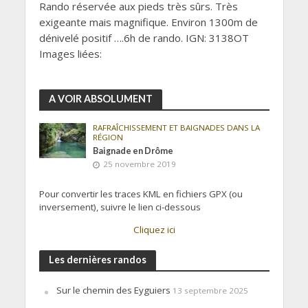
Rando réservée aux pieds très sûrs. Très
exigeante mais magnifique. Environ 1300m de
dénivelé positif ….6h de rando. IGN: 3138OT
Images liées:
A VOIR ABSOLUMENT
RAFRAÎCHISSEMENT ET BAIGNADES DANS LA
RÉGION
Baignade en Drôme
25 novembre 2019
Pour convertir les traces KML en fichiers GPX (ou
inversement), suivre le lien ci-dessous
Cliquez ici
Les dernières randos
Sur le chemin des Eyguiers
13 septembre 2025