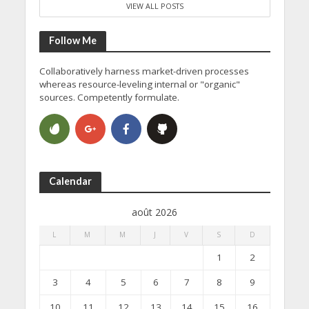
VIEW ALL POSTS
Follow Me
Collaboratively harness market-driven processes
whereas resource-leveling internal or "organic"
sources. Competently formulate.
Calendar
août 2026
L
M
M
J
V
S
D
1
2
3
4
5
6
7
8
9
10
11
12
13
14
15
16