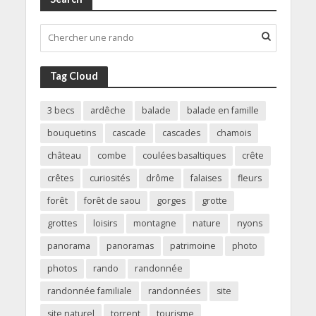
Tag Cloud
3 becs
ardêche
balade
balade en famille
bouquetins
cascade
cascades
chamois
château
combe
coulées basaltiques
crête
crêtes
curiosités
drôme
falaises
fleurs
forêt
forêt de saou
gorges
grotte
grottes
loisirs
montagne
nature
nyons
panorama
panoramas
patrimoine
photo
photos
rando
randonnée
randonnée familiale
randonnées
site
site naturel
torrent
tourisme