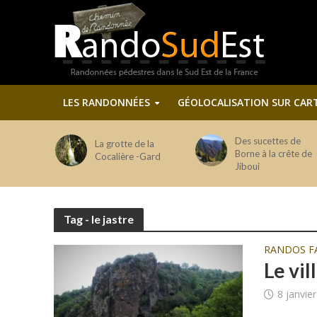
LES RANDONNÉES
GÉOLOCALISATION SUR CAR
Des sucettes de
La grotte de la
Borne à la crête de
Cocalière -Gard
Jiboui
Tag - le jastre
RANDOS FA
Le vi
8 janvie