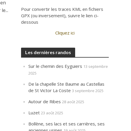
 en
Pour convertir les traces KML en fichiers
e...
GPX (ou inversement), suivre le lien ci-
dessous
Cliquez ici
Les dernières randos
Sur le chemin des Eyguiers
13 septembre
2025
De la chapelle Ste Baume au Castellas
de St Victor La Coste
3 septembre 2025
Autour de Ribes
28 août 2025
Luzet
23 août 2025
Bollène, ses lacs et ses carrières, ses
anciennes usines
19 août 2025