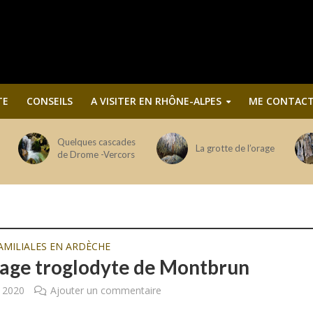
TE
CONSEILS
A VISITER EN RHÔNE-ALPES
ME CONTACT
Quelques cascades
La grotte de l’orage
de Drome -Vercors
MILIALES EN ARDÈCHE
llage troglodyte de Montbrun
r 2020
Ajouter un commentaire