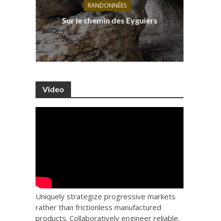
RANDONNÉES
s, ses
D
Sur le chemin des Eyguiers
Ca
Video
Uniquely strategize progressive markets
rather than frictionless manufactured
products. Collaboratively engineer reliable.