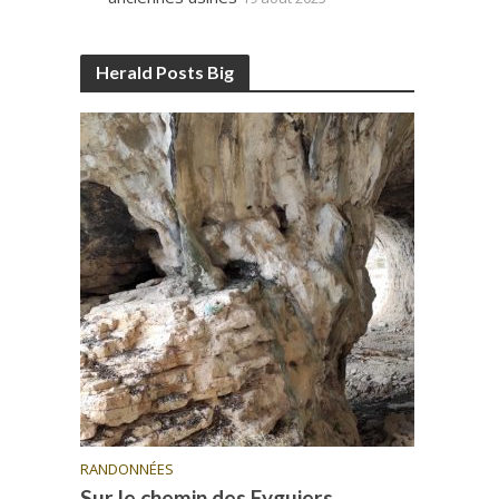
Herald Posts Big
RANDONNÉES
Sur le chemin des Eyguiers