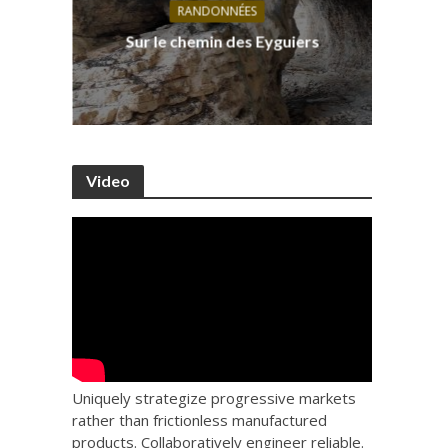
RANDONNÉES
s, ses
D
Sur le chemin des Eyguiers
Ca
Video
Uniquely strategize progressive markets
rather than frictionless manufactured
products. Collaboratively engineer reliable.