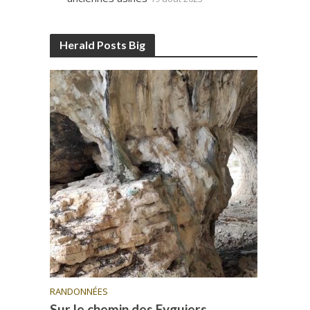
Herald Posts Big
RANDONNÉES
Sur le chemin des Eyguiers