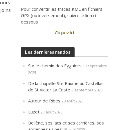
cours
Pour convertir les traces KML en fichiers
joins
GPX (ou inversement), suivre le lien ci-
dessous
Cliquez ici
Les dernières randos
Sur le chemin des Eyguiers
13 septembre
2025
De la chapelle Ste Baume au Castellas
de St Victor La Coste
3 septembre 2025
Autour de Ribes
28 août 2025
Luzet
23 août 2025
Bollène, ses lacs et ses carrières, ses
anciennes usines
19 août 2025