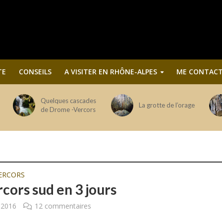
TE
CONSEILS
A VISITER EN RHÔNE-ALPES
ME CONTACT
Quelques cascades
La grotte de l’orage
de Drome -Vercors
ERCORS
cors sud en 3 jours
r 2016
12 commentaires