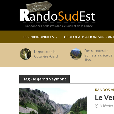
LES RANDONNÉES
GÉOLOCALISATION SUR CAR
Des sucettes de
La grotte de la
Borne à la crête de
Cocalière -Gard
Jiboui
Tag - le garnd Veymont
RANDOS V
Le Ver
3 févrie