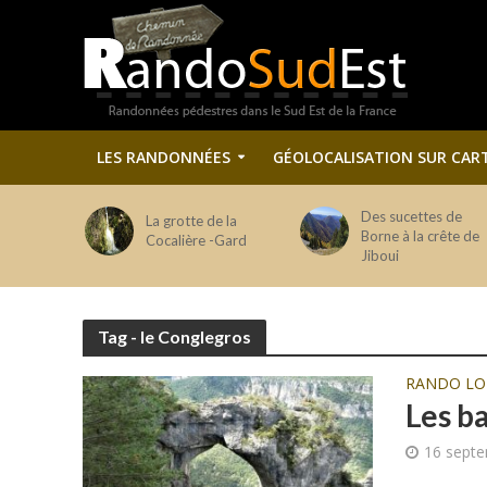
LES RANDONNÉES
GÉOLOCALISATION SUR CAR
Des sucettes de
La grotte de la
Borne à la crête de
Cocalière -Gard
Jiboui
Tag - le Conglegros
RANDO LO
Les b
16 sept