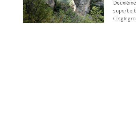
Deuxième 
superbe b
Cinglegros,