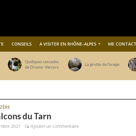
TE
CONSEILS
A VISITER EN RHÔNE-ALPES
ME CONTACT
Quelques cascades
La grotte de l’orage
de Drome -Vercors
ZÈRE
alcons du Tarn
embre 2021
Ajouter un commentaire