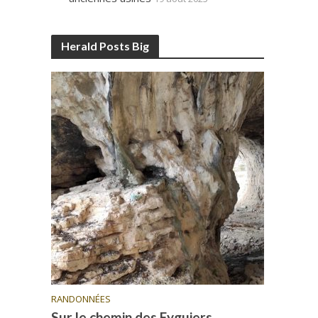
Herald Posts Big
RANDONNÉES
Sur le chemin des Eyguiers