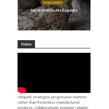
RANDONNÉES
s, ses
D
Sur le chemin des Eyguiers
Ca
Video
Uniquely strategize progressive markets
rather than frictionless manufactured
products. Collaboratively engineer reliable.