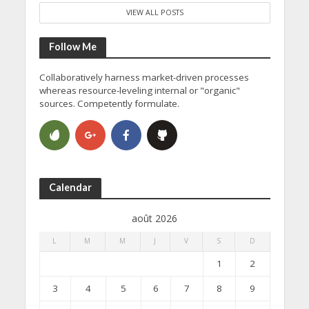
VIEW ALL POSTS
Follow Me
Collaboratively harness market-driven processes
whereas resource-leveling internal or "organic"
sources. Competently formulate.
Calendar
août 2026
L
M
M
J
V
S
D
1
2
3
4
5
6
7
8
9