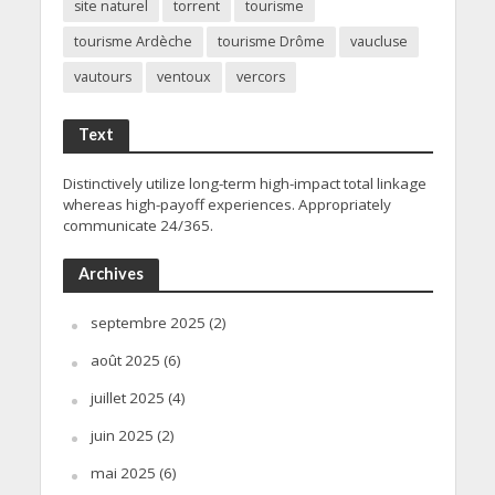
site naturel
torrent
tourisme
tourisme Ardèche
tourisme Drôme
vaucluse
vautours
ventoux
vercors
Text
Distinctively utilize long-term high-impact total linkage
whereas high-payoff experiences. Appropriately
communicate 24/365.
Archives
septembre 2025
(2)
août 2025
(6)
juillet 2025
(4)
juin 2025
(2)
mai 2025
(6)