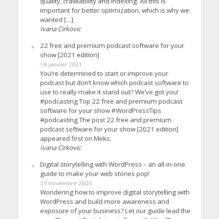
quality, crawlability and indexing. All this is
important for better optimization, which is why we
wanted […]
Ivana Cirkovic
22 free and premium podcast software for your
show [2021 edition]
18 janvier 2021
You’re determined to start or improve your
podcast but don’t know which podcast software to
use to really make it stand out? We’ve got you!
#podcasting Top 22 free and premium podcast
software for your show #WordPressTips
#podcasting The post 22 free and premium
podcast software for your show [2021 edition]
appeared first on Meks.
Ivana Cirkovic
Digital storytelling with WordPress – an all-in-one
guide to make your web stories pop!
23 novembre 2020
Wondering how to improve digital storytelling with
WordPress and build more awareness and
exposure of your business? Let our guide lead the