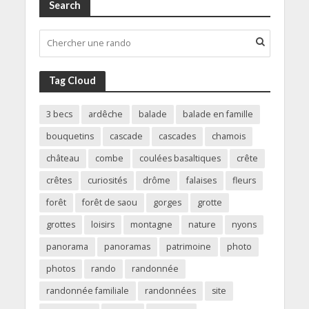
Search
Tag Cloud
3 becs
ardêche
balade
balade en famille
bouquetins
cascade
cascades
chamois
château
combe
coulées basaltiques
crête
crêtes
curiosités
drôme
falaises
fleurs
forêt
forêt de saou
gorges
grotte
grottes
loisirs
montagne
nature
nyons
panorama
panoramas
patrimoine
photo
photos
rando
randonnée
randonnée familiale
randonnées
site