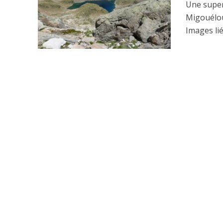
Une super
Migouélou
Images lié