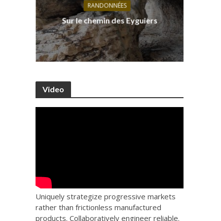
RANDONNÉES
s, ses
D
Sur le chemin des Eyguiers
Ca
Video
Uniquely strategize progressive markets
rather than frictionless manufactured
products. Collaboratively engineer reliable.