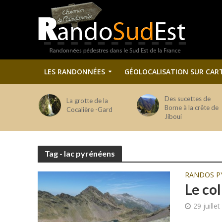
LES RANDONNÉES
GÉOLOCALISATION SUR CAR
Des sucettes de
La grotte de la
Borne à la crête de
Cocalière -Gard
Jiboui
Tag - lac pyrénéens
RANDOS P
Le col
29 juille