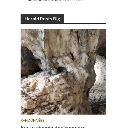
Herald Posts Big
RANDONNÉES
Sur le chemin des Eyguiers