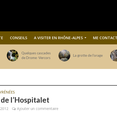
TE
CONSEILS
A VISITER EN RHÔNE-ALPES
ME CONTACT
Quelques cascades
La grotte de l’orage
de Drome -Vercors
YRÉNÉES
 de l’Hospitalet
t 2012
Ajouter un commentaire