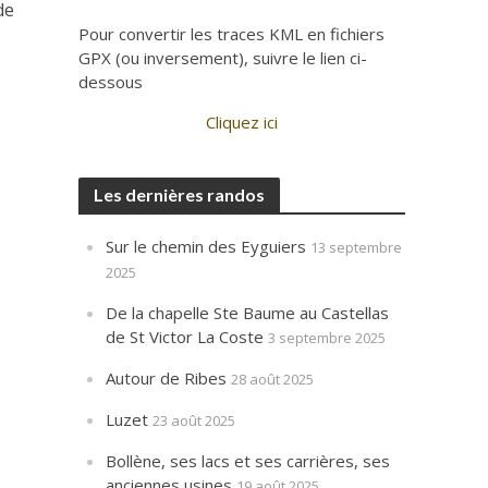
de
Pour convertir les traces KML en fichiers
GPX (ou inversement), suivre le lien ci-
dessous
Cliquez ici
Les dernières randos
Sur le chemin des Eyguiers
13 septembre
2025
De la chapelle Ste Baume au Castellas
de St Victor La Coste
3 septembre 2025
Autour de Ribes
28 août 2025
Luzet
23 août 2025
Bollène, ses lacs et ses carrières, ses
anciennes usines
19 août 2025