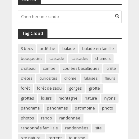
Tag Cloud
3 becs
ardêche
balade
balade en famille
bouquetins
cascade
cascades
chamois
château
combe
coulées basaltiques
crête
crêtes
curiosités
drôme
falaises
fleurs
forêt
forêt de saou
gorges
grotte
grottes
loisirs
montagne
nature
nyons
panorama
panoramas
patrimoine
photo
photos
rando
randonnée
randonnée familiale
randonnées
site
site naturel
torrent
tourisme