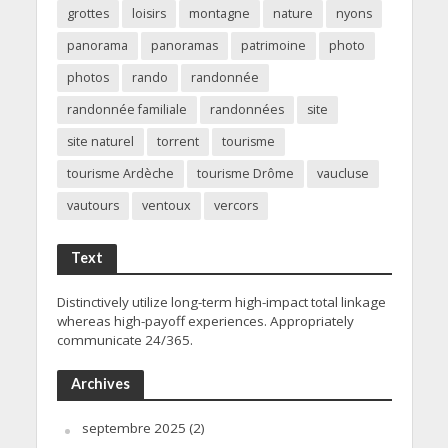
grottes
loisirs
montagne
nature
nyons
panorama
panoramas
patrimoine
photo
photos
rando
randonnée
randonnée familiale
randonnées
site
site naturel
torrent
tourisme
tourisme Ardèche
tourisme Drôme
vaucluse
vautours
ventoux
vercors
Text
Distinctively utilize long-term high-impact total linkage
whereas high-payoff experiences. Appropriately
communicate 24/365.
Archives
septembre 2025
(2)