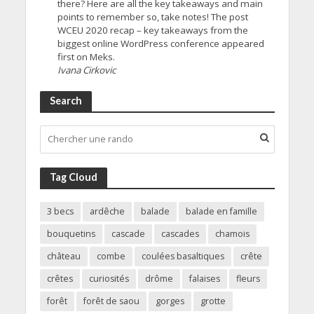
there? Here are all the key takeaways and main
points to remember so, take notes! The post
WCEU 2020 recap – key takeaways from the
biggest online WordPress conference appeared
first on Meks.
Ivana Cirkovic
Search
Tag Cloud
3 becs
ardêche
balade
balade en famille
bouquetins
cascade
cascades
chamois
château
combe
coulées basaltiques
crête
crêtes
curiosités
drôme
falaises
fleurs
forêt
forêt de saou
gorges
grotte