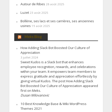
Autour de Ribes
28 août 2025
Luzet
23 août 2025
Bollène, ses lacs et ses carrières, ses anciennes
usines
19 août 2025
Meks Blog
How Adding Slack Bot Boosted Our Culture of
Appreciation
3 juillet 2024
Sweet Kudos is a Slack bot that enhances
employee recognition, rewards, and celebrations
within your team. It empowers team members to
express gratitude and appreciation effortlessly by
giving virtual Kudos. The post How Adding Slack
Bot Boosted Our Culture of Appreciation appeared
first on Meks.
Dusan Milovanovic
10 Best Knowledge Base & Wiki WordPress
Themes 2021