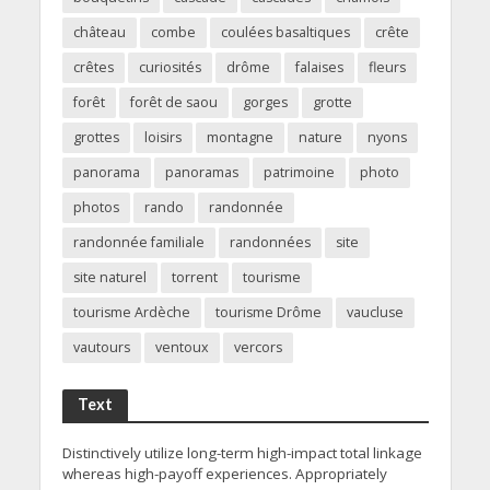
château
combe
coulées basaltiques
crête
crêtes
curiosités
drôme
falaises
fleurs
forêt
forêt de saou
gorges
grotte
grottes
loisirs
montagne
nature
nyons
panorama
panoramas
patrimoine
photo
photos
rando
randonnée
randonnée familiale
randonnées
site
site naturel
torrent
tourisme
tourisme Ardèche
tourisme Drôme
vaucluse
vautours
ventoux
vercors
Text
Distinctively utilize long-term high-impact total linkage
whereas high-payoff experiences. Appropriately