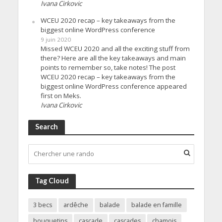
Ivana Cirkovic
WCEU 2020 recap – key takeaways from the
biggest online WordPress conference
9 juin 2020
Missed WCEU 2020 and all the exciting stuff from
there? Here are all the key takeaways and main
points to remember so, take notes! The post
WCEU 2020 recap – key takeaways from the
biggest online WordPress conference appeared
first on Meks.
Ivana Cirkovic
Search
Tag Cloud
3 becs
ardêche
balade
balade en famille
bouquetins
cascade
cascades
chamois