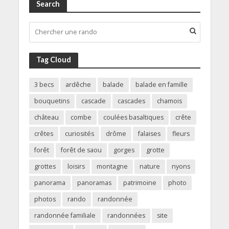
Search
Tag Cloud
3 becs
ardêche
balade
balade en famille
bouquetins
cascade
cascades
chamois
château
combe
coulées basaltiques
crête
crêtes
curiosités
drôme
falaises
fleurs
forêt
forêt de saou
gorges
grotte
grottes
loisirs
montagne
nature
nyons
panorama
panoramas
patrimoine
photo
photos
rando
randonnée
randonnée familiale
randonnées
site