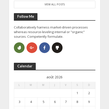
VIEW ALL POSTS
Follow Me
Collaboratively harness market-driven processes
whereas resource-leveling internal or "organic"
sources. Competently formulate.
Calendar
août 2026
L
M
M
J
V
S
D
1
2
3
4
5
6
7
8
9