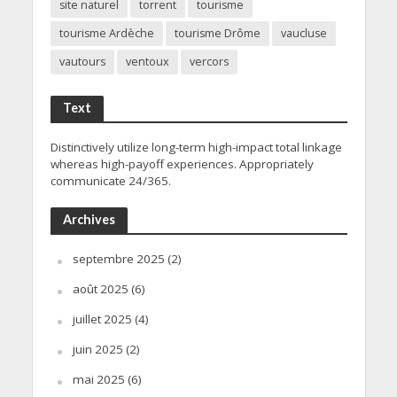
site naturel
torrent
tourisme
tourisme Ardèche
tourisme Drôme
vaucluse
vautours
ventoux
vercors
Text
Distinctively utilize long-term high-impact total linkage
whereas high-payoff experiences. Appropriately
communicate 24/365.
Archives
septembre 2025
(2)
août 2025
(6)
juillet 2025
(4)
juin 2025
(2)
mai 2025
(6)