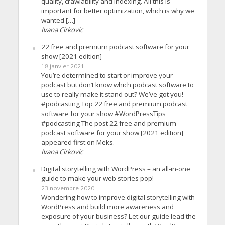
quality, crawlability and indexing. All this is
important for better optimization, which is why we
wanted […]
Ivana Cirkovic
22 free and premium podcast software for your
show [2021 edition]
18 janvier 2021
You’re determined to start or improve your
podcast but don’t know which podcast software to
use to really make it stand out? We’ve got you!
#podcasting Top 22 free and premium podcast
software for your show #WordPressTips
#podcasting The post 22 free and premium
podcast software for your show [2021 edition]
appeared first on Meks.
Ivana Cirkovic
Digital storytelling with WordPress – an all-in-one
guide to make your web stories pop!
23 novembre 2020
Wondering how to improve digital storytelling with
WordPress and build more awareness and
exposure of your business? Let our guide lead the