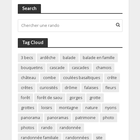
Search
Tag Cloud
3 becs
ardêche
balade
balade en famille
bouquetins
cascade
cascades
chamois
château
combe
coulées basaltiques
crête
crêtes
curiosités
drôme
falaises
fleurs
forêt
forêt de saou
gorges
grotte
grottes
loisirs
montagne
nature
nyons
panorama
panoramas
patrimoine
photo
photos
rando
randonnée
randonnée familiale
randonnées
site