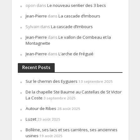
opon
dans
Le nouveau sentier des 3 becs
Jean-Pierre
dans
La cascade d’Imbours
Sylvain
dans
La cascade d’Imbours
Jean-Pierre
dans
Le vallon de Combeau et la
Montagnette
Jean-Pierre
dans
L’arche de Fréguié
Recent Posts
Sur le chemin des Eyguiers
13 septembre 2025
De la chapelle Ste Baume au Castellas de St Victor
La Coste
3 septembre 2025
Autour de Ribes
28 août 2025
Luzet
23 août 2025
Bollène, ses lacs et ses carrières, ses anciennes
usines
19 août 2025