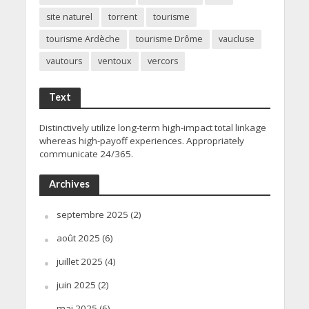
site naturel
torrent
tourisme
tourisme Ardèche
tourisme Drôme
vaucluse
vautours
ventoux
vercors
Text
Distinctively utilize long-term high-impact total linkage
whereas high-payoff experiences. Appropriately
communicate 24/365.
Archives
septembre 2025
(2)
août 2025
(6)
juillet 2025
(4)
juin 2025
(2)
mai 2025
(6)