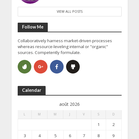
VIEW ALL POSTS
Follow Me
Collaboratively harness market-driven processes
whereas resource-leveling internal or "organic"
sources. Competently formulate.
Calendar
août 2026
L
M
M
J
V
S
D
1
2
3
4
5
6
7
8
9