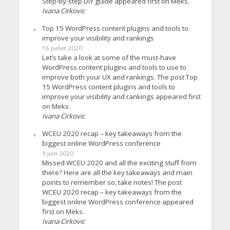
Step-by-step DIY guide appeared first on Meks.
Ivana Cirkovic
Top 15 WordPress content plugins and tools to
improve your visibility and rankings
16 juillet 2020
Let’s take a look at some of the must-have
WordPress content plugins and tools to use to
improve both your UX and rankings. The post Top
15 WordPress content plugins and tools to
improve your visibility and rankings appeared first
on Meks.
Ivana Cirkovic
WCEU 2020 recap – key takeaways from the
biggest online WordPress conference
9 juin 2020
Missed WCEU 2020 and all the exciting stuff from
there? Here are all the key takeaways and main
points to remember so, take notes! The post
WCEU 2020 recap – key takeaways from the
biggest online WordPress conference appeared
first on Meks.
Ivana Cirkovic