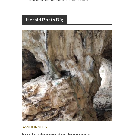
Herald Posts Big
RANDONNÉES
Sur le chemin des Eyguiers