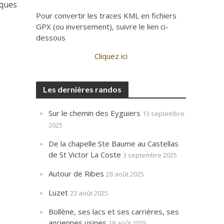
lques
Pour convertir les traces KML en fichiers
.
GPX (ou inversement), suivre le lien ci-
dessous
Cliquez ici
Les dernières randos
Sur le chemin des Eyguiers
13 septembre
2025
De la chapelle Ste Baume au Castellas
de St Victor La Coste
3 septembre 2025
Autour de Ribes
28 août 2025
Luzet
23 août 2025
Bollène, ses lacs et ses carrières, ses
anciennes usines
19 août 2025