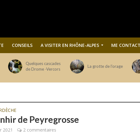
TE
CONSEILS
A VISITER EN RHÔNE-ALPES
ME CONTACT
Quelques cascades
La grotte de l’orage
de Drome -Vercors
RDÈCHE
nhir de Peyregrosse
er 2021
2 commentaires