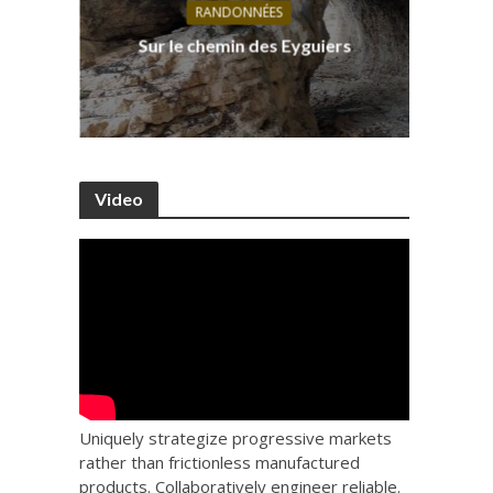
RANDONNÉES
s, ses
D
Sur le chemin des Eyguiers
Ca
Video
Uniquely strategize progressive markets
rather than frictionless manufactured
products. Collaboratively engineer reliable.