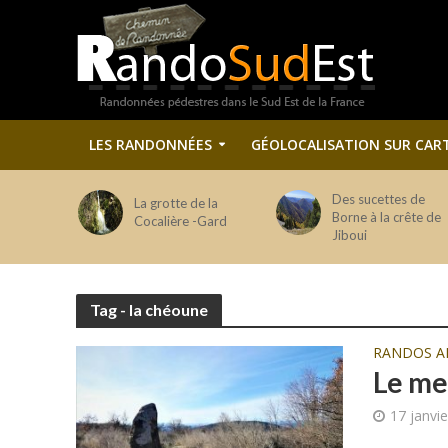
LES RANDONNÉES
GÉOLOCALISATION SUR CAR
Des sucettes de
La grotte de la
Borne à la crête de
Cocalière -Gard
Jiboui
Tag - la chéoune
RANDOS A
Le me
17 janvi