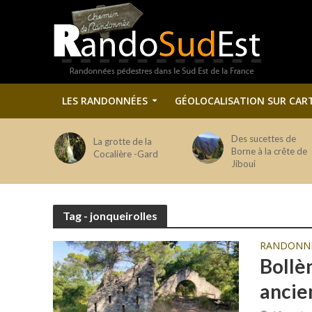
LES RANDONNÉES
GÉOLOCALISATION SUR CAR
Des sucettes de
La grotte de la
Borne à la crête de
Cocalière -Gard
Jiboui
Tag - jonqueirolles
RANDONN
Bollèn
ancie