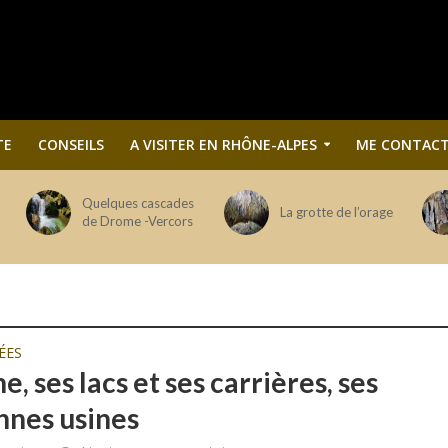
TE
CONSEILS
A VISITER EN RHÔNE-ALPES
ME CONTACT
Quelques cascades
La grotte de l’orage
de Drome -Vercors
ÉES
e, ses lacs et ses carrières, ses
nnes usines