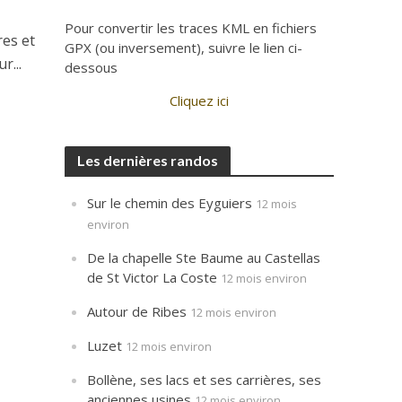
Pour convertir les traces KML en fichiers
res et
GPX (ou inversement), suivre le lien ci-
r...
dessous
Cliquez ici
Les dernières randos
Sur le chemin des Eyguiers
12 mois
environ
De la chapelle Ste Baume au Castellas
de St Victor La Coste
12 mois environ
Autour de Ribes
12 mois environ
Luzet
12 mois environ
Bollène, ses lacs et ses carrières, ses
anciennes usines
12 mois environ