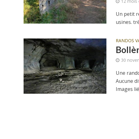
12 mois 
Un petit r
usines. tr
RANDOS V
Bollè
30 nove
Une rando
Aucune di
Images lié