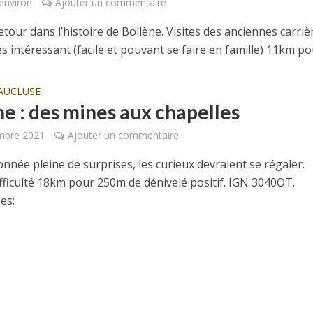
environ
Ajouter un commentaire
etour dans l’histoire de Bollène. Visites des anciennes carriè
ès intéressant (facile et pouvant se faire en famille) 11km pou
AUCLUSE
ne : des mines aux chapelles
mbre 2021
Ajouter un commentaire
nnée pleine de surprises, les curieux devraient se régaler.
fficulté 18km pour 250m de dénivelé positif. IGN 3040OT.
es: