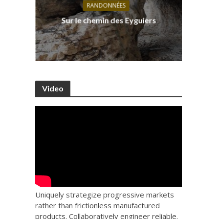
RANDONNÉES
s, ses
D
Sur le chemin des Eyguiers
Ca
Video
Uniquely strategize progressive markets
rather than frictionless manufactured
products. Collaboratively engineer reliable.