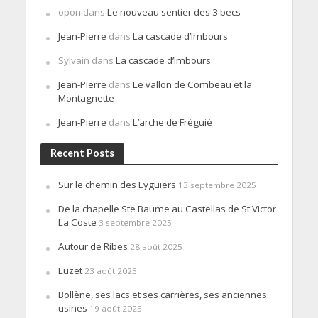
opon
dans
Le nouveau sentier des 3 becs
Jean-Pierre
dans
La cascade d’Imbours
Sylvain
dans
La cascade d’Imbours
Jean-Pierre
dans
Le vallon de Combeau et la
Montagnette
Jean-Pierre
dans
L’arche de Fréguié
Recent Posts
Sur le chemin des Eyguiers
13 septembre 2025
De la chapelle Ste Baume au Castellas de St Victor
La Coste
3 septembre 2025
Autour de Ribes
28 août 2025
Luzet
23 août 2025
Bollène, ses lacs et ses carrières, ses anciennes
usines
19 août 2025