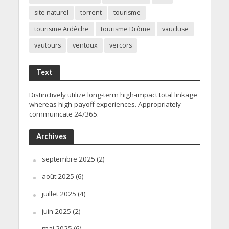
site naturel
torrent
tourisme
tourisme Ardèche
tourisme Drôme
vaucluse
vautours
ventoux
vercors
Text
Distinctively utilize long-term high-impact total linkage
whereas high-payoff experiences. Appropriately
communicate 24/365.
Archives
septembre 2025
(2)
août 2025
(6)
juillet 2025
(4)
juin 2025
(2)
mai 2025
(6)