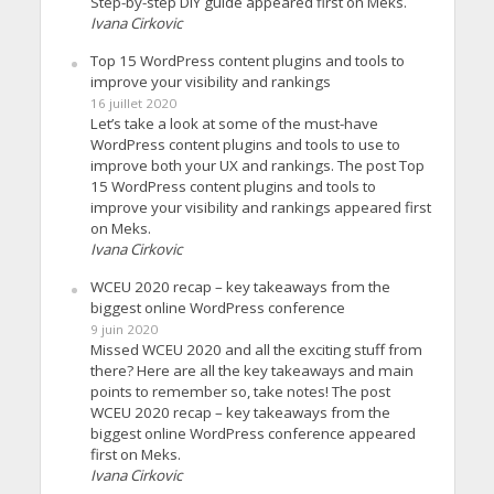
Step-by-step DIY guide appeared first on Meks.
Ivana Cirkovic
Top 15 WordPress content plugins and tools to
improve your visibility and rankings
16 juillet 2020
Let’s take a look at some of the must-have
WordPress content plugins and tools to use to
improve both your UX and rankings. The post Top
15 WordPress content plugins and tools to
improve your visibility and rankings appeared first
on Meks.
Ivana Cirkovic
WCEU 2020 recap – key takeaways from the
biggest online WordPress conference
9 juin 2020
Missed WCEU 2020 and all the exciting stuff from
there? Here are all the key takeaways and main
points to remember so, take notes! The post
WCEU 2020 recap – key takeaways from the
biggest online WordPress conference appeared
first on Meks.
Ivana Cirkovic