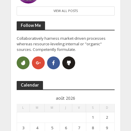
VIEW ALL POSTS
Follow Me
Collaboratively harness market-driven processes
whereas resource-leveling internal or "organic"
sources. Competently formulate.
Calendar
août 2026
L
M
M
J
V
S
D
1
2
3
4
5
6
7
8
9