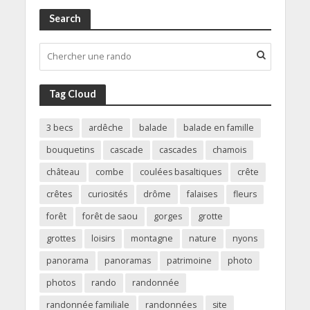
Search
Tag Cloud
3 becs
ardêche
balade
balade en famille
bouquetins
cascade
cascades
chamois
château
combe
coulées basaltiques
crête
crêtes
curiosités
drôme
falaises
fleurs
forêt
forêt de saou
gorges
grotte
grottes
loisirs
montagne
nature
nyons
panorama
panoramas
patrimoine
photo
photos
rando
randonnée
randonnée familiale
randonnées
site