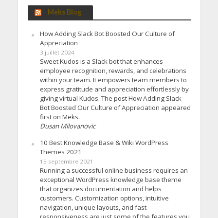
Meks Blog
How Adding Slack Bot Boosted Our Culture of
Appreciation
3 juillet 2024
Sweet Kudos is a Slack bot that enhances
employee recognition, rewards, and celebrations
within your team. It empowers team members to
express gratitude and appreciation effortlessly by
giving virtual Kudos. The post How Adding Slack
Bot Boosted Our Culture of Appreciation appeared
first on Meks.
Dusan Milovanovic
10 Best Knowledge Base & Wiki WordPress
Themes 2021
15 septembre 2021
Running a successful online business requires an
exceptional WordPress knowledge base theme
that organizes documentation and helps
customers. Customization options, intuitive
navigation, unique layouts, and fast
responsiveness are just some of the features you