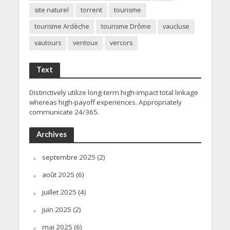
site naturel
torrent
tourisme
tourisme Ardèche
tourisme Drôme
vaucluse
vautours
ventoux
vercors
Text
Distinctively utilize long-term high-impact total linkage
whereas high-payoff experiences. Appropriately
communicate 24/365.
Archives
septembre 2025
(2)
août 2025
(6)
juillet 2025
(4)
juin 2025
(2)
mai 2025
(6)