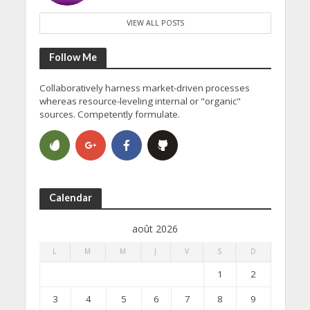
VIEW ALL POSTS
Follow Me
Collaboratively harness market-driven processes
whereas resource-leveling internal or "organic"
sources. Competently formulate.
Calendar
août 2026
L
M
M
J
V
S
D
1
2
3
4
5
6
7
8
9