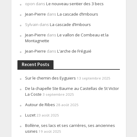
opon
dans
Le nouveau sentier des 3 becs
Jean-Pierre
dans
La cascade d’Imbours
Sylvain
dans
La cascade d’Imbours
Jean-Pierre
dans
Le vallon de Combeau et la
Montagnette
Jean-Pierre
dans
L’arche de Fréguié
Recent Posts
Sur le chemin des Eyguiers
13 septembre 2025
De la chapelle Ste Baume au Castellas de St Victor
La Coste
3 septembre 2025
Autour de Ribes
28 août 2025
Luzet
23 août 2025
Bollène, ses lacs et ses carrières, ses anciennes
usines
19 août 2025