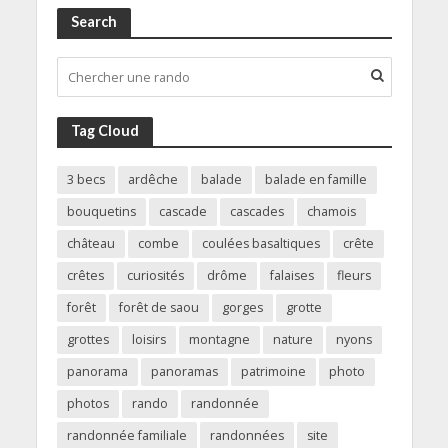
Search
Tag Cloud
3 becs
ardêche
balade
balade en famille
bouquetins
cascade
cascades
chamois
château
combe
coulées basaltiques
crête
crêtes
curiosités
drôme
falaises
fleurs
forêt
forêt de saou
gorges
grotte
grottes
loisirs
montagne
nature
nyons
panorama
panoramas
patrimoine
photo
photos
rando
randonnée
randonnée familiale
randonnées
site