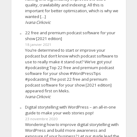
quality, crawlability and indexing. All this is
important for better optimization, which is why we
wanted […]
Ivana Cirkovic
22 free and premium podcast software for your
show [2021 edition]
18 janvier 2021
You’re determined to start or improve your
podcast but don’t know which podcast software to
use to really make it stand out? We’ve got you!
#podcasting Top 22 free and premium podcast
software for your show #WordPressTips
#podcasting The post 22 free and premium
podcast software for your show [2021 edition]
appeared first on Meks.
Ivana Cirkovic
Digital storytelling with WordPress – an all-in-one
guide to make your web stories pop!
23 novembre 2020
Wondering how to improve digital storytelling with
WordPress and build more awareness and
exposure of your business? Let our guide lead the