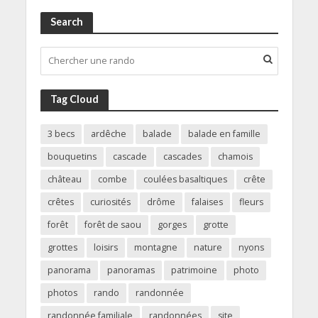
Search
Tag Cloud
3 becs
ardêche
balade
balade en famille
bouquetins
cascade
cascades
chamois
château
combe
coulées basaltiques
crête
crêtes
curiosités
drôme
falaises
fleurs
forêt
forêt de saou
gorges
grotte
grottes
loisirs
montagne
nature
nyons
panorama
panoramas
patrimoine
photo
photos
rando
randonnée
randonnée familiale
randonnées
site