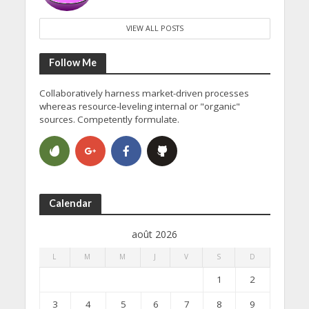
VIEW ALL POSTS
Follow Me
Collaboratively harness market-driven processes
whereas resource-leveling internal or "organic"
sources. Competently formulate.
Calendar
août 2026
L
M
M
J
V
S
D
1
2
3
4
5
6
7
8
9