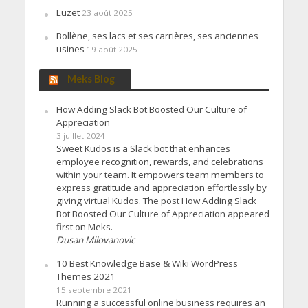
Luzet
23 août 2025
Bollène, ses lacs et ses carrières, ses anciennes
usines
19 août 2025
Meks Blog
How Adding Slack Bot Boosted Our Culture of
Appreciation
3 juillet 2024
Sweet Kudos is a Slack bot that enhances
employee recognition, rewards, and celebrations
within your team. It empowers team members to
express gratitude and appreciation effortlessly by
giving virtual Kudos. The post How Adding Slack
Bot Boosted Our Culture of Appreciation appeared
first on Meks.
Dusan Milovanovic
10 Best Knowledge Base & Wiki WordPress
Themes 2021
15 septembre 2021
Running a successful online business requires an