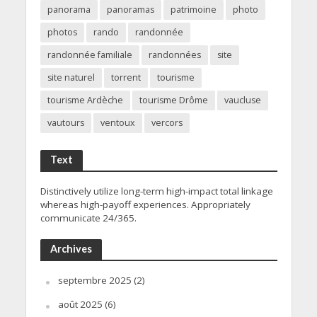
panorama
panoramas
patrimoine
photo
photos
rando
randonnée
randonnée familiale
randonnées
site
site naturel
torrent
tourisme
tourisme Ardèche
tourisme Drôme
vaucluse
vautours
ventoux
vercors
Text
Distinctively utilize long-term high-impact total linkage
whereas high-payoff experiences. Appropriately
communicate 24/365.
Archives
septembre 2025
(2)
août 2025
(6)