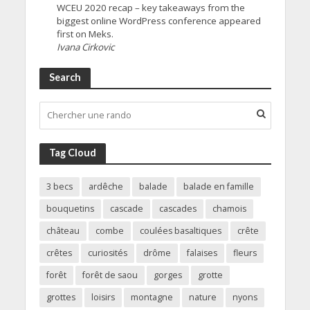
WCEU 2020 recap – key takeaways from the
biggest online WordPress conference appeared
first on Meks.
Ivana Cirkovic
Search
Tag Cloud
3 becs
ardêche
balade
balade en famille
bouquetins
cascade
cascades
chamois
château
combe
coulées basaltiques
crête
crêtes
curiosités
drôme
falaises
fleurs
forêt
forêt de saou
gorges
grotte
grottes
loisirs
montagne
nature
nyons