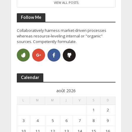
VIEW ALL POSTS
Follow Me
Collaboratively harness market-driven processes
whereas resource-leveling internal or "organic"
sources. Competently formulate.
Calendar
août 2026
L
M
M
J
V
S
D
1
2
3
4
5
6
7
8
9
10
11
12
13
14
15
16