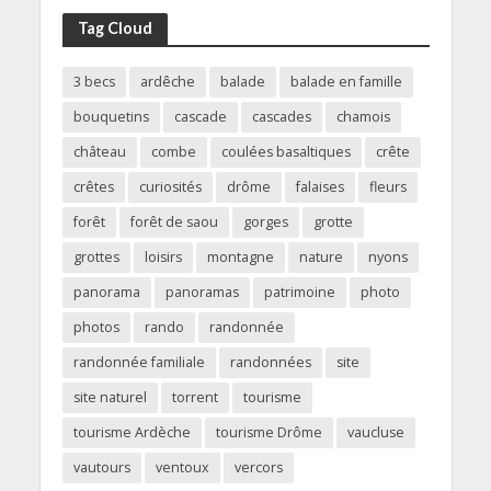
Tag Cloud
3 becs
ardêche
balade
balade en famille
bouquetins
cascade
cascades
chamois
château
combe
coulées basaltiques
crête
crêtes
curiosités
drôme
falaises
fleurs
forêt
forêt de saou
gorges
grotte
grottes
loisirs
montagne
nature
nyons
panorama
panoramas
patrimoine
photo
photos
rando
randonnée
randonnée familiale
randonnées
site
site naturel
torrent
tourisme
tourisme Ardèche
tourisme Drôme
vaucluse
vautours
ventoux
vercors