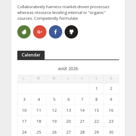
Collaboratively harness market-driven processes
whereas resource-leveling internal or "organic"
sources. Competently formulate.
Calendar
août 2026
L
M
M
J
V
S
D
1
2
3
4
5
6
7
8
9
10
11
12
13
14
15
16
17
18
19
20
21
22
23
24
25
26
27
28
29
30