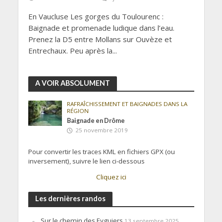
En Vaucluse Les gorges du Toulourenc :
Baignade et promenade ludique dans l’eau.
Prenez la D5 entre Mollans sur Ouvèze et
Entrechaux. Peu après la...
A VOIR ABSOLUMENT
RAFRAÎCHISSEMENT ET BAIGNADES DANS LA
RÉGION
Baignade en Drôme
25 novembre 2019
Pour convertir les traces KML en fichiers GPX (ou
inversement), suivre le lien ci-dessous
Cliquez ici
Les dernières randos
Sur le chemin des Eyguiers
13 septembre 2025