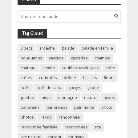
Tag Cloud
3 becs
ardêche
balade
balade en famille
bouquetins
cascade
cascades
chamois
château
combe
coulées basaltiques
crête
crêtes
curiosités
drôme
falaises
fleurs
forêt
forêt de saou
gorges
grotte
grottes
loisirs
montagne
nature
nyons
panorama
panoramas
patrimoine
photo
photos
rando
randonnée
randonnée familiale
randonnées
site
site naturel
torrent
tourisme