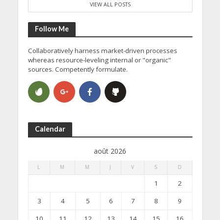
VIEW ALL POSTS
Follow Me
Collaboratively harness market-driven processes
whereas resource-leveling internal or "organic"
sources. Competently formulate.
Calendar
août 2026
L
M
M
J
V
S
D
1
2
3
4
5
6
7
8
9
10
11
12
13
14
15
16