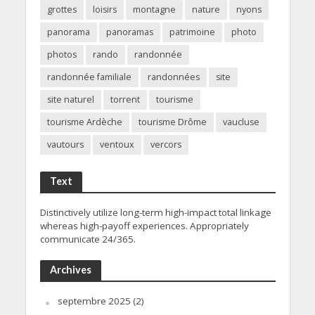
grottes
loisirs
montagne
nature
nyons
panorama
panoramas
patrimoine
photo
photos
rando
randonnée
randonnée familiale
randonnées
site
site naturel
torrent
tourisme
tourisme Ardèche
tourisme Drôme
vaucluse
vautours
ventoux
vercors
Text
Distinctively utilize long-term high-impact total linkage
whereas high-payoff experiences. Appropriately
communicate 24/365.
Archives
septembre 2025
(2)