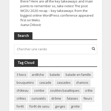
there? Here are all the key takeaways and main
points to remember so, take notes! The post
WCEU 2020 recap – key takeaways from the
biggest online WordPress conference appeared
first on Meks.
Ivana Cirkovic
Search
Tag Cloud
3 becs
ardêche
balade
balade en famille
bouquetins
cascade
cascades
chamois
château
combe
coulées basaltiques
crête
crêtes
curiosités
drôme
falaises
fleurs
forêt
forêt de saou
gorges
grotte