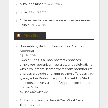
Autour de Ribes
28 août 2025
Luzet
23 août 2025
Bollène, ses lacs et ses carrières, ses anciennes
usines
19 août 2025
Meks Blog
How Adding Slack Bot Boosted Our Culture of
Appreciation
3 juillet 2024
Sweet Kudos is a Slack bot that enhances
employee recognition, rewards, and celebrations
within your team. It empowers team members to
express gratitude and appreciation effortlessly by
giving virtual Kudos. The post How Adding Slack
Bot Boosted Our Culture of Appreciation appeared
first on Meks.
Dusan Milovanovic
10 Best Knowledge Base & Wiki WordPress
Themes 2021