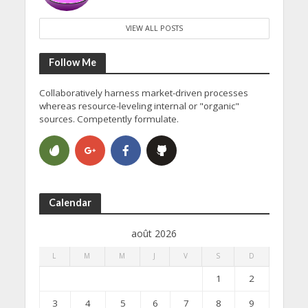
VIEW ALL POSTS
Follow Me
Collaboratively harness market-driven processes
whereas resource-leveling internal or "organic"
sources. Competently formulate.
Calendar
août 2026
L
M
M
J
V
S
D
1
2
3
4
5
6
7
8
9