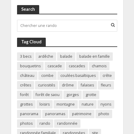
Search
Tag Cloud
3 becs
ardêche
balade
balade en famille
bouquetins
cascade
cascades
chamois
château
combe
coulées basaltiques
crête
crêtes
curiosités
drôme
falaises
fleurs
forêt
forêt de saou
gorges
grotte
grottes
loisirs
montagne
nature
nyons
panorama
panoramas
patrimoine
photo
photos
rando
randonnée
randonnée familiale
randonnées
site