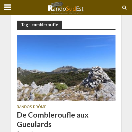
Tag - combleroufle
RANDOS DRÔME
De Combleroufle aux
Gueulards