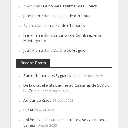
opon
dans
Le nouveau sentier des 3 becs
Jean-Pierre
dans
La cascade d’Imbours
Sylvain
dans
La cascade d’Imbours
Jean-Pierre
dans
Le vallon de Combeau et la
Montagnette
Jean-Pierre
dans
L’arche de Fréguié
Recent Posts
Sur le chemin des Eyguiers
13 septembre 2025
De la chapelle Ste Baume au Castellas de St Victor
La Coste
3 septembre 2025
Autour de Ribes
28 août 2025
Luzet
23 août 2025
Bollène, ses lacs et ses carrières, ses anciennes
usines
19 août 2025