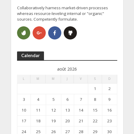
Collaboratively harness market-driven processes
whereas resource-leveling internal or "organic"
sources. Competently formulate.
Calendar
août 2026
L
M
M
J
V
S
D
1
2
3
4
5
6
7
8
9
10
11
12
13
14
15
16
17
18
19
20
21
22
23
24
25
26
27
28
29
30