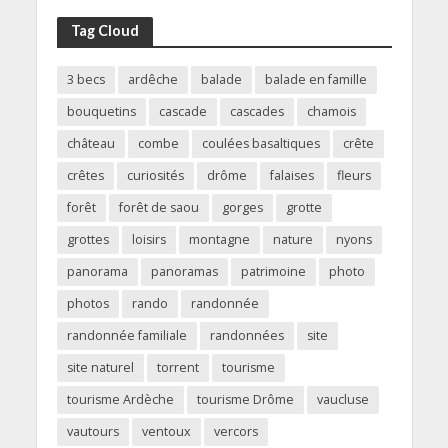
Tag Cloud
3 becs
ardêche
balade
balade en famille
bouquetins
cascade
cascades
chamois
château
combe
coulées basaltiques
crête
crêtes
curiosités
drôme
falaises
fleurs
forêt
forêt de saou
gorges
grotte
grottes
loisirs
montagne
nature
nyons
panorama
panoramas
patrimoine
photo
photos
rando
randonnée
randonnée familiale
randonnées
site
site naturel
torrent
tourisme
tourisme Ardèche
tourisme Drôme
vaucluse
vautours
ventoux
vercors