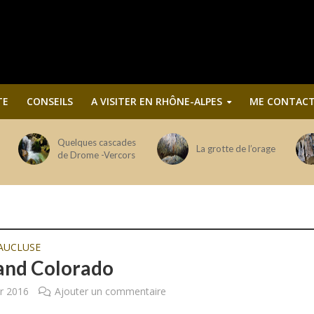
TE
CONSEILS
A VISITER EN RHÔNE-ALPES
ME CONTACT
Quelques cascades
La grotte de l’orage
de Drome -Vercors
AUCLUSE
and Colorado
er 2016
Ajouter un commentaire