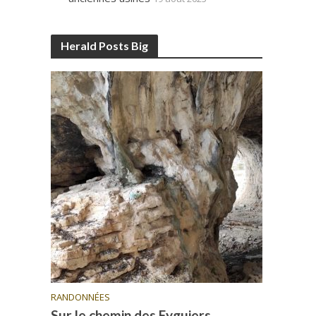
Herald Posts Big
RANDONNÉES
Sur le chemin des Eyguiers