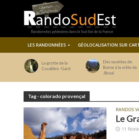
LES RANDONNÉES
GÉOLOCALISATION SUR CAR
Des sucettes de
La grotte de la
Borne à la crête de
Cocalière -Gard
Jiboui
Tag - colorado provençal
RANDOS V
Le Gr
11 févri