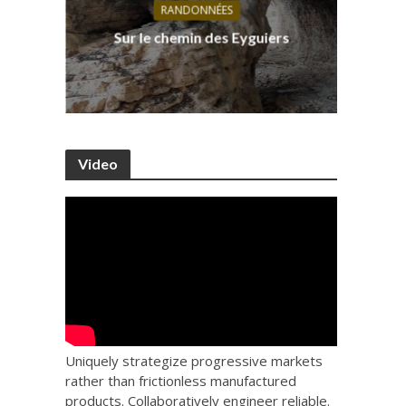
RANDONNÉES
s, ses
D
Sur le chemin des Eyguiers
Ca
Video
Uniquely strategize progressive markets
rather than frictionless manufactured
products. Collaboratively engineer reliable.