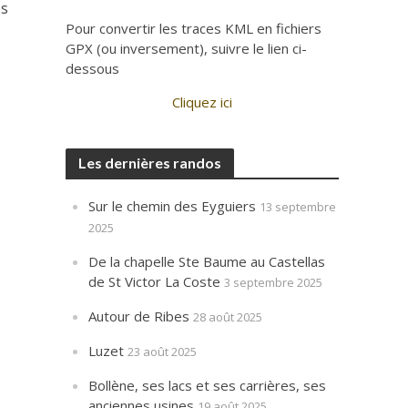
es
Pour convertir les traces KML en fichiers
GPX (ou inversement), suivre le lien ci-
dessous
Cliquez ici
Les dernières randos
Sur le chemin des Eyguiers
13 septembre
2025
De la chapelle Ste Baume au Castellas
de St Victor La Coste
3 septembre 2025
Autour de Ribes
28 août 2025
Luzet
23 août 2025
Bollène, ses lacs et ses carrières, ses
anciennes usines
19 août 2025