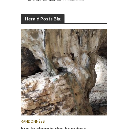
Herald Posts Big
RANDONNÉES
Sur le chemin des Eyguiers