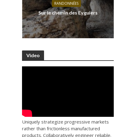
RANDONNÉES
s, ses
D
Sur le chemin des Eyguiers
Ca
Video
Uniquely strategize progressive markets
rather than frictionless manufactured
products. Collaboratively engineer reliable.