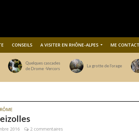
TE
CONSEILS
A VISITER EN RHÔNE-ALPES
ME CONTACT
Quelques cascades
La grotte de l’orage
de Drome -Vercors
DRÔME
eizolles
mbre 2016
2 commentaires