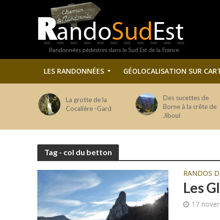
LES RANDONNÉES
GÉOLOCALISATION SUR CAR
Des sucettes de
La grotte de la
Borne à la crête de
Cocalière -Gard
Jiboui
Tag - col du betton
RANDOS 
Les Gl
17 nove