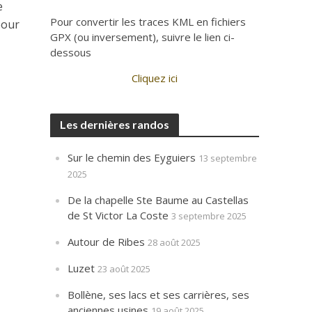
e
Pour convertir les traces KML en fichiers
pour
GPX (ou inversement), suivre le lien ci-
dessous
Cliquez ici
Les dernières randos
Sur le chemin des Eyguiers
13 septembre
2025
De la chapelle Ste Baume au Castellas
de St Victor La Coste
3 septembre 2025
Autour de Ribes
28 août 2025
Luzet
23 août 2025
Bollène, ses lacs et ses carrières, ses
anciennes usines
19 août 2025