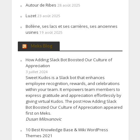
Autour de Ribes
28 août 2025
Luzet
23 août 2025
Bollène, ses lacs et ses carrières, ses anciennes
usines
19 août 2025
Meks Blog
How Adding Slack Bot Boosted Our Culture of
Appreciation
3 juillet 2024
Sweet Kudos is a Slack bot that enhances
employee recognition, rewards, and celebrations
within your team. It empowers team members to
express gratitude and appreciation effortlessly by
giving virtual Kudos. The post How Adding Slack
Bot Boosted Our Culture of Appreciation appeared
first on Meks.
Dusan Milovanovic
10 Best Knowledge Base & Wiki WordPress
Themes 2021