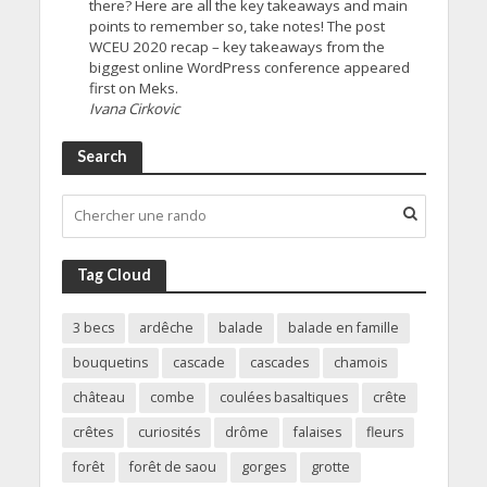
there? Here are all the key takeaways and main
points to remember so, take notes! The post
WCEU 2020 recap – key takeaways from the
biggest online WordPress conference appeared
first on Meks.
Ivana Cirkovic
Search
Tag Cloud
3 becs
ardêche
balade
balade en famille
bouquetins
cascade
cascades
chamois
château
combe
coulées basaltiques
crête
crêtes
curiosités
drôme
falaises
fleurs
forêt
forêt de saou
gorges
grotte