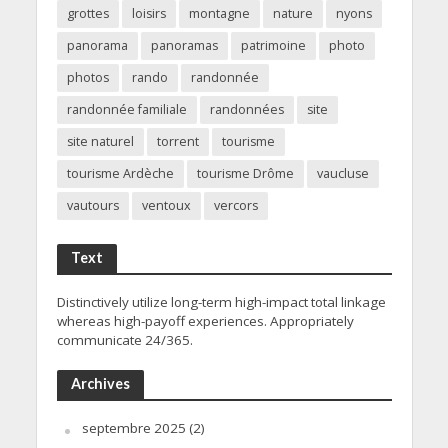
grottes
loisirs
montagne
nature
nyons
panorama
panoramas
patrimoine
photo
photos
rando
randonnée
randonnée familiale
randonnées
site
site naturel
torrent
tourisme
tourisme Ardèche
tourisme Drôme
vaucluse
vautours
ventoux
vercors
Text
Distinctively utilize long-term high-impact total linkage
whereas high-payoff experiences. Appropriately
communicate 24/365.
Archives
septembre 2025
(2)