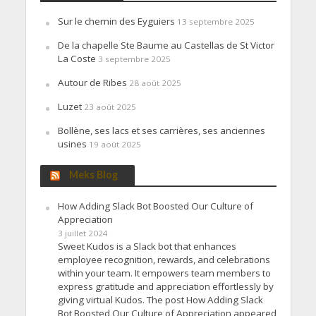
Sur le chemin des Eyguiers
13 septembre 2025
De la chapelle Ste Baume au Castellas de St Victor
La Coste
3 septembre 2025
Autour de Ribes
28 août 2025
Luzet
23 août 2025
Bollène, ses lacs et ses carrières, ses anciennes
usines
19 août 2025
Meks Blog
How Adding Slack Bot Boosted Our Culture of
Appreciation
3 juillet 2024
Sweet Kudos is a Slack bot that enhances
employee recognition, rewards, and celebrations
within your team. It empowers team members to
express gratitude and appreciation effortlessly by
giving virtual Kudos. The post How Adding Slack
Bot Boosted Our Culture of Appreciation appeared