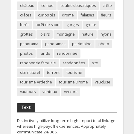
château
combe
coulées basaltiques
crête
crêtes
curiosités
drôme
falaises
fleurs
forêt
forêt de saou
gorges
grotte
grottes
loisirs
montagne
nature
nyons
panorama
panoramas
patrimoine
photo
photos
rando
randonnée
randonnée familiale
randonnées
site
site naturel
torrent
tourisme
tourisme Ardèche
tourisme Drôme
vaucluse
vautours
ventoux
vercors
Text
Distinctively utilize long-term high-impact total linkage
whereas high-payoff experiences. Appropriately
communicate 24/365.