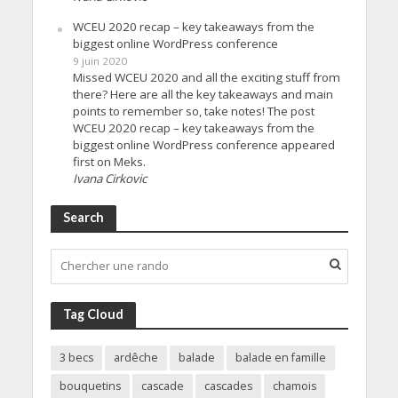
WCEU 2020 recap – key takeaways from the
biggest online WordPress conference
9 juin 2020
Missed WCEU 2020 and all the exciting stuff from
there? Here are all the key takeaways and main
points to remember so, take notes! The post
WCEU 2020 recap – key takeaways from the
biggest online WordPress conference appeared
first on Meks.
Ivana Cirkovic
Search
Tag Cloud
3 becs
ardêche
balade
balade en famille
bouquetins
cascade
cascades
chamois