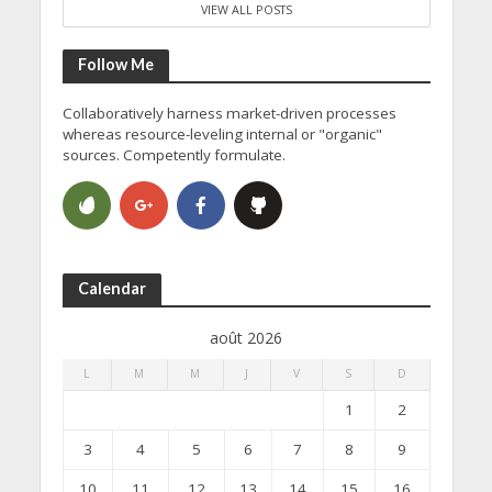
VIEW ALL POSTS
Follow Me
Collaboratively harness market-driven processes
whereas resource-leveling internal or "organic"
sources. Competently formulate.
Calendar
août 2026
L
M
M
J
V
S
D
1
2
3
4
5
6
7
8
9
10
11
12
13
14
15
16