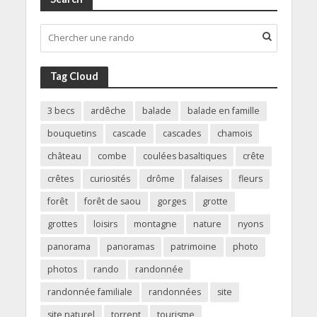
Tag Cloud
3 becs
ardêche
balade
balade en famille
bouquetins
cascade
cascades
chamois
château
combe
coulées basaltiques
crête
crêtes
curiosités
drôme
falaises
fleurs
forêt
forêt de saou
gorges
grotte
grottes
loisirs
montagne
nature
nyons
panorama
panoramas
patrimoine
photo
photos
rando
randonnée
randonnée familiale
randonnées
site
site naturel
torrent
tourisme