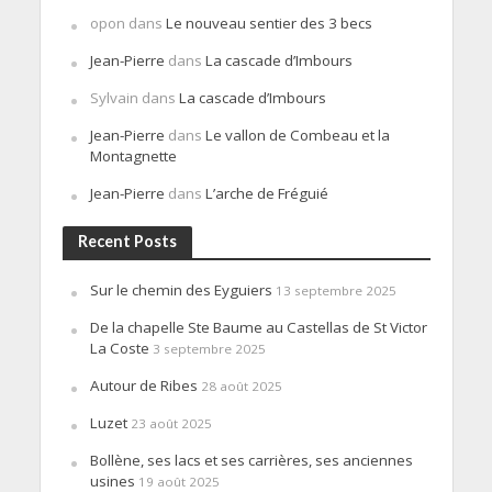
opon
dans
Le nouveau sentier des 3 becs
Jean-Pierre
dans
La cascade d’Imbours
Sylvain
dans
La cascade d’Imbours
Jean-Pierre
dans
Le vallon de Combeau et la
Montagnette
Jean-Pierre
dans
L’arche de Fréguié
Recent Posts
Sur le chemin des Eyguiers
13 septembre 2025
De la chapelle Ste Baume au Castellas de St Victor
La Coste
3 septembre 2025
Autour de Ribes
28 août 2025
Luzet
23 août 2025
Bollène, ses lacs et ses carrières, ses anciennes
usines
19 août 2025