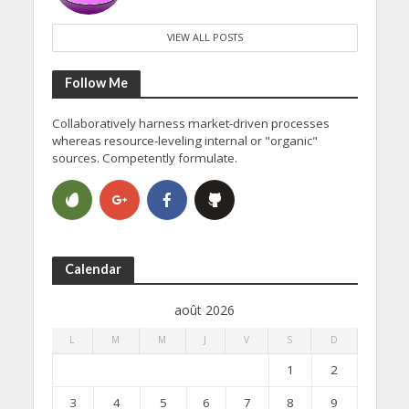
VIEW ALL POSTS
Follow Me
Collaboratively harness market-driven processes
whereas resource-leveling internal or "organic"
sources. Competently formulate.
Calendar
août 2026
L
M
M
J
V
S
D
1
2
3
4
5
6
7
8
9