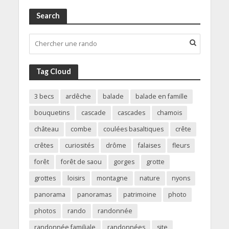
Search
Tag Cloud
3 becs
ardêche
balade
balade en famille
bouquetins
cascade
cascades
chamois
château
combe
coulées basaltiques
crête
crêtes
curiosités
drôme
falaises
fleurs
forêt
forêt de saou
gorges
grotte
grottes
loisirs
montagne
nature
nyons
panorama
panoramas
patrimoine
photo
photos
rando
randonnée
randonnée familiale
randonnées
site