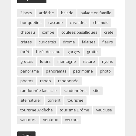
3 becs
ardêche
balade
balade en famille
bouquetins
cascade
cascades
chamois
château
combe
coulées basaltiques
crête
crêtes
curiosités
drôme
falaises
fleurs
forêt
forêt de saou
gorges
grotte
grottes
loisirs
montagne
nature
nyons
panorama
panoramas
patrimoine
photo
photos
rando
randonnée
randonnée familiale
randonnées
site
site naturel
torrent
tourisme
tourisme Ardèche
tourisme Drôme
vaucluse
vautours
ventoux
vercors
Text