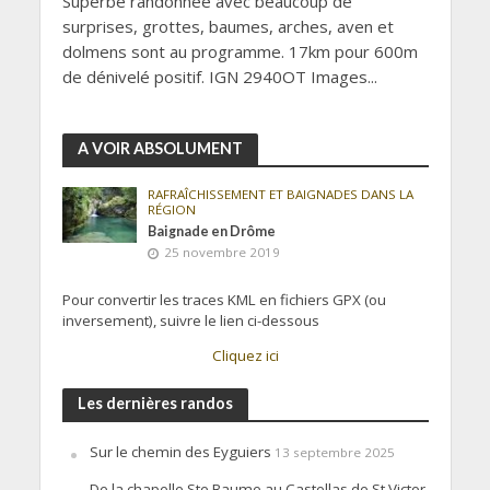
Superbe randonnée avec beaucoup de
surprises, grottes, baumes, arches, aven et
dolmens sont au programme. 17km pour 600m
de dénivelé positif. IGN 2940OT Images...
A VOIR ABSOLUMENT
RAFRAÎCHISSEMENT ET BAIGNADES DANS LA
RÉGION
Baignade en Drôme
25 novembre 2019
Pour convertir les traces KML en fichiers GPX (ou
inversement), suivre le lien ci-dessous
Cliquez ici
Les dernières randos
Sur le chemin des Eyguiers
13 septembre 2025
De la chapelle Ste Baume au Castellas de St Victor