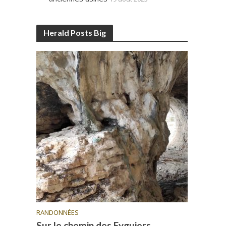
Herald Posts Big
RANDONNÉES
Sur le chemin des Eyguiers