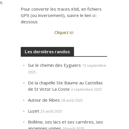
en
Pour convertir les traces KML en fichiers
GPX (ou inversement), suivre le lien ci-
dessous
Cliquez ici
Les dernières randos
Sur le chemin des Eyguiers
13 septembre
2025
De la chapelle Ste Baume au Castellas
de St Victor La Coste
3 septembre 2025
Autour de Ribes
28 août 2025
Luzet
23 août 2025
Bollène, ses lacs et ses carrières, ses
anciennes usines
19 août 2025