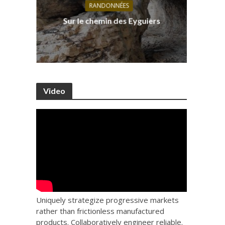
RANDONNÉES
s, ses
D
Sur le chemin des Eyguiers
Ca
Video
Uniquely strategize progressive markets
rather than frictionless manufactured
products. Collaboratively engineer reliable.