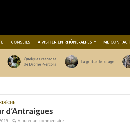
TE
CONSEILS
A VISITER EN RHÔNE-ALPES
ME CONTACT
Quelques cascades
La grotte de l’orage
de Drome -Vercors
RDÈCHE
r d’Antraigues
2019
Ajouter un commentaire