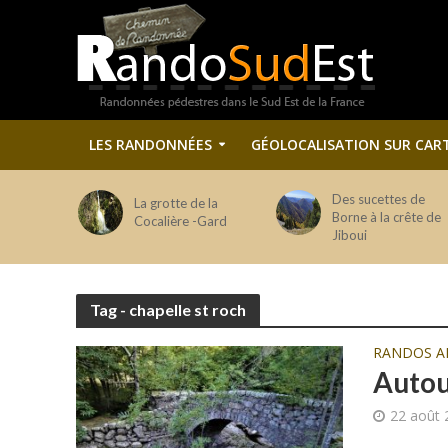
LES RANDONNÉES
GÉOLOCALISATION SUR CAR
Des sucettes de
La grotte de la
Borne à la crête de
Cocalière -Gard
Jiboui
Tag - chapelle st roch
RANDOS A
Autou
22 août 