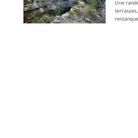
Une rando 
terrasses,
restanques