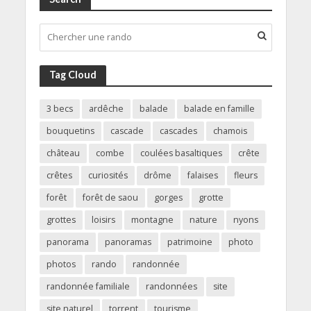
Tag Cloud
3 becs
ardêche
balade
balade en famille
bouquetins
cascade
cascades
chamois
château
combe
coulées basaltiques
crête
crêtes
curiosités
drôme
falaises
fleurs
forêt
forêt de saou
gorges
grotte
grottes
loisirs
montagne
nature
nyons
panorama
panoramas
patrimoine
photo
photos
rando
randonnée
randonnée familiale
randonnées
site
site naturel
torrent
tourisme