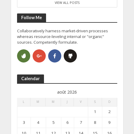
VIEW ALL POSTS
Follow Me
Collaboratively harness market-driven processes
whereas resource-leveling internal or "organic"
sources. Competently formulate.
Calendar
août 2026
L
M
M
J
V
S
D
1
2
3
4
5
6
7
8
9
10
11
12
13
14
15
16